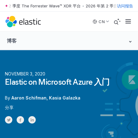
 2 季度 The Forrester Wave™ XDR 平台
•
2026 年第 2 季度 The Forrest
访问报告
Skip to main content
CN
博客
NOVEMBER 3, 2020
Elastic on Microsoft Azure 入门
By
Aaron Schifman
Kasia Galazka
分享
Share on Twitter
Share on Facebook
Share on LinkedInr