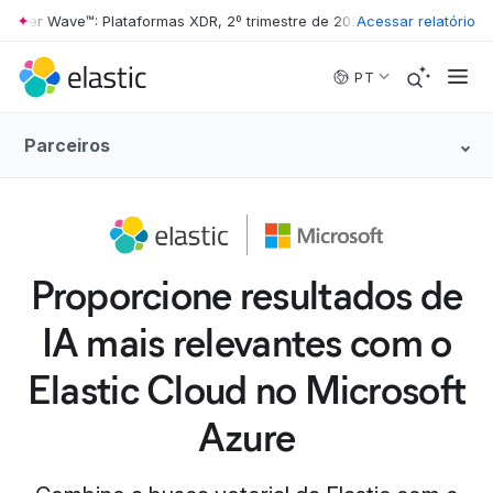
ter Wave™: Plataformas XDR, 2º trimestre de 2026
•
Acessar relatório
The Forrester Wave
Skip to main content
PT
Parceiros
Proporcione resultados de
IA mais relevantes com o
Elastic Cloud no Microsoft
Azure