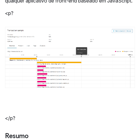
qualquer aplicativo de front-end baseado em JavaScript.
<p?
</p?
Resumo