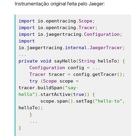
Instrumentação original feita pelo Jaeger:
import
 io
.
opentracing
.
Scope
;
import
 io
.
opentracing
.
Tracer
;
import
 io
.
jaegertracing
.
Configuration
;
import
io
.
jaegertracing
.
internal
.
JaegerTracer
;
...
private
void
 sayHello
(
String
 helloTo
)
{
Configuration
 config 
=
...
Tracer
 tracer 
=
 config
.
getTracer
();
try
(
Scope
 scope 
=
tracer
.
buildSpan
(
"say-
hello"
).
startActive
(
true
))
{
        scope
.
span
().
setTag
(
"hello-to"
,
helloTo
);
}
...
}