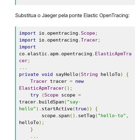
Substitua o Jaeger pela ponte Elastic OpenTracing:
import
 io
.
opentracing
.
Scope
;
import
 io
.
opentracing
.
Tracer
;
import
co
.
elastic
.
apm
.
opentracing
.
ElasticApmTra
cer
;
...
private
void
 sayHello
(
String
 helloTo
)
{
Tracer
 tracer 
=
new
ElasticApmTracer
();
try
(
Scope
 scope 
=
tracer
.
buildSpan
(
"say-
hello"
).
startActive
(
true
))
{
        scope
.
span
().
setTag
(
"hello-to"
,
helloTo
);
}
...