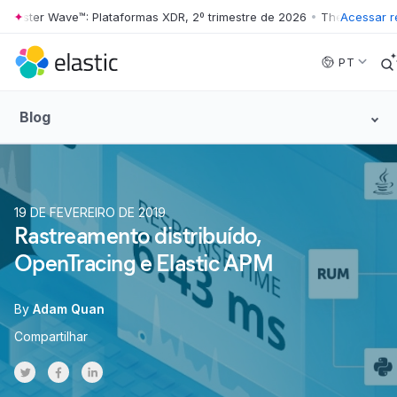
ter Wave™: Plataformas XDR, 2º trimestre de 2026
•
The Forrester Wave
Acessar re
Skip to main content
PT
Blog
19 DE FEVEREIRO DE 2019
Rastreamento distribuído,
OpenTracing e Elastic APM
By
Adam Quan
Compartilhar
Share on Twitter
Share on Facebook
Share on LinkedInr