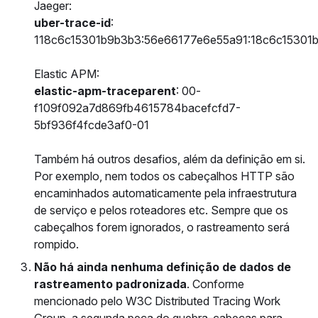
Jaeger:
uber-trace-id
:
118c6c15301b9b3b3:56e66177e6e55a91:18c6c15301b
Elastic APM:
elastic-apm-traceparent
: 00-
f109f092a7d869fb4615784bacefcfd7-
5bf936f4fcde3af0-01
Também há outros desafios, além da definição em si.
Por exemplo, nem todos os cabeçalhos HTTP são
encaminhados automaticamente pela infraestrutura
de serviço e pelos roteadores etc. Sempre que os
cabeçalhos forem ignorados, o rastreamento será
rompido.
Não há ainda nenhuma definição de dados de
rastreamento padronizada
. Conforme
mencionado pelo W3C Distributed Tracing Work
Group, a segunda peça do quebra-cabeças para