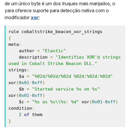
de um único byte é um dos truques mais manjados, o
yara oferece suporte para detecção nativa com o
modificador
xor
:
{
meta
:
    author 
=
"Elastic"
    description 
=
"Identifies XOR'd strings 
used in Cobalt Strike Beacon DLL."
strings
:
    $a 
=
"%02d/%02d/%02d %02d:%02d:%02d"
xor
(
0x01
-
0xff
)
    $b 
=
"Started service %s on %s"
xor
(
0x01
-
0xff
)
    $c 
=
"%s as %s\\%s: %d"
 xor
(
0x01
-
0xff
)
condition
:
2
of
}