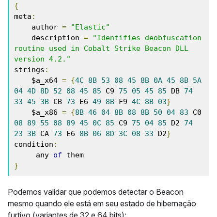
{
meta
:
    author 
=
"Elastic"
    description 
=
"Identifies deobfuscation 
routine used in Cobalt Strike Beacon DLL 
version 4.2."
strings
:
    $a_x64 
=
{
4C
8B
53
08
45
8B
0A
45
8B
5A
04
4D
8D
52
08
45
85
 C9 
75
05
45
85
 DB 
74
33
45
3B
 CB 
73
 E6 
49
8B
 F9 
4C
8B
03
}
    $a_x86 
=
{
8B
46
04
8B
08
8B
50
04
83
 C0 
08
89
55
08
89
45
0C
85
 C9 
75
04
85
 D2 
74
23
3B
 CA 
73
 E6 
8B
06
8D
3C
08
33
 D2
}
condition
:
     any 
of
}
Podemos validar que podemos detectar o Beacon
mesmo quando ele está em seu estado de hibernação
furtivo (variantes de 32 e 64 bits):