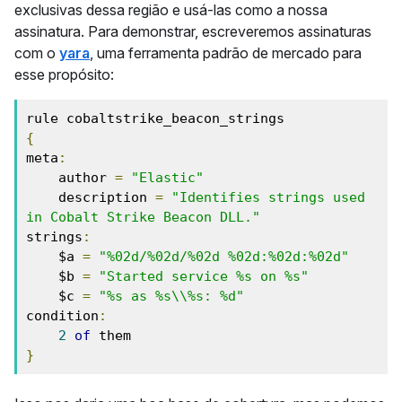
exclusivas dessa região e usá-las como a nossa
assinatura. Para demonstrar, escreveremos assinaturas
com o
yara
, uma ferramenta padrão de mercado para
esse propósito:
{
meta
:
    author 
=
"Elastic"
    description 
=
"Identifies strings used 
in Cobalt Strike Beacon DLL."
strings
:
    $a 
=
"%02d/%02d/%02d %02d:%02d:%02d"
    $b 
=
"Started service %s on %s"
    $c 
=
"%s as %s\\%s: %d"
condition
:
2
of
}