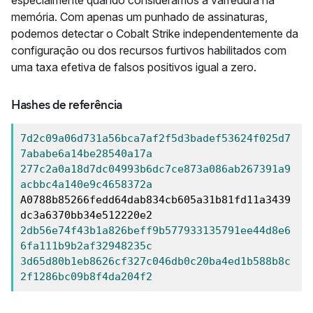
memória. Com apenas um punhado de assinaturas,
podemos detectar o Cobalt Strike independentemente da
configuração ou dos recursos furtivos habilitados com
uma taxa efetiva de falsos positivos igual a zero.
Hashes de referência
7d2c09a06d731a56bca7af2f5d3badef53624f025d7
7ababe6a14be28540a17a
277c2a0a18d7dc04993b6dc7ce873a086ab267391a9
acbbc4a140e9c4658372a
A0788b85266fedd64dab834cb605a31b81fd11a3439
2db56e74f43b1a826beff9b577933135791ee44d8e6
6fa111b9b2af32948235c
3d65d80b1eb8626cf327c046db0c20ba4ed1b588b8c
2f1286bc09b8f4da204f2