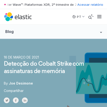
rester Wave™: Plataformas XDR, 2º trimestre de 2026
Acessar relatório
•
The Forrester W
Skip to main content
PT
Blog
16 DE MARÇO DE 2021
Detecção do Cobalt Strike com
assinaturas de memória
By
Joe Desimone
Compartilhar
Share on Twitter
Share on Facebook
Share on LinkedInr