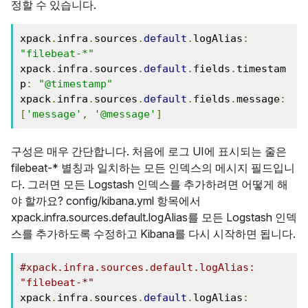
정할 수 있습니다.
xpack
.
infra
.
sources
.
default
.
logAlias
:
"filebeat-*"
xpack
.
infra
.
sources
.
default
.
fields
.
timestam
p
:
"@timestamp"
xpack
.
infra
.
sources
.
default
.
fields
.
message
:
[
'message'
,
'@message'
]
구성은 매우 간단합니다. 처음에 로그 UI에 표시되는 줄은
filebeat-* 별칭과 일치하는 모든 인덱스의 메시지 필드입니
다. 그러면 모든 Logstash 인덱스를 추가하려면 어떻게 해
야 할까요? config/kibana.yml 항목에서
xpack.infra.sources.default.logAlias를 모든 Logstash 인덱
스를 추가하도록 수정하고 Kibana를 다시 시작하면 됩니다.
#xpack.infra.sources.default.logAlias: 
"filebeat-*"
xpack
.
infra
.
sources
.
default
.
logAlias
: