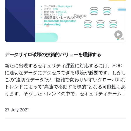
データサイロ破壊の技術的バリューを理解する
新たに出現するセキュリティ課題に対応するには、SOC
に適切なデータにアクセスできる環境が必要です。しかし
この“適切なデータ”が、複雑で変わりやすいグローバルな
トレンドによって“高速で移動する標的”となる可能性もあ
ります。そうしたトレンドの中で、セキュリティチームは
ますます多くのデータ、ひいてはさらに多種のデータを収
集する義務に追われる一方です。Elasticのソリューション
27 July 2021
なら、あらゆるセキュリティ関連データを日々の運用の中
でクラウドに大規模に、途切れることなく、またテクノロ
ジーとアプリケーションの全スタックにわたって活用する