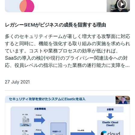
レガシーSIEMがビジネスの成長を阻害する理由
多くのセキュリティチームが著しく増大する攻撃面に対応
すると同時に、機能を強化する取り組みの実施を求められ
ています。コストや業務プロセスの効率が低ければ、
SaaSの導入の検討や現行のプライバシー関連法令への対
応、役員レベルの指示に沿った業務の遂行能力に支障をき
たすことになります。こうした状況の主導権を握るための
最初のカギとなるのが、組織のSIEMで迅速に利用できる
27 July 2021
データです。本セッションは、データの爆発的な力を解き
放ち、未来のセキュリティ課題に確実に応えるための手法
を解説します。