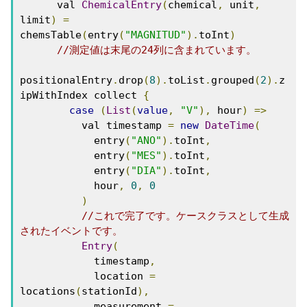
      val 
ChemicalEntry
(
chemical
,
 unit
,
limit
)
=
chemsTable
(
entry
(
"MAGNITUD"
).
toInt
)
//測定値は末尾の24列に含まれています。
positionalEntry
.
drop
(
8
).
toList
.
grouped
(
2
).
z
ipWithIndex collect 
{
case
(
List
(
value
,
"V"
),
 hour
)
=>
          val timestamp 
=
new
DateTime
(
            entry
(
"ANO"
).
toInt
,
            entry
(
"MES"
).
toInt
,
            entry
(
"DIA"
).
toInt
,
            hour
,
0
,
0
)
//これで完了です。ケースクラスとして生成
されたイベントです。
Entry
(
            timestamp
,
            location 
=
locations
(
stationId
),
            measurement 
=