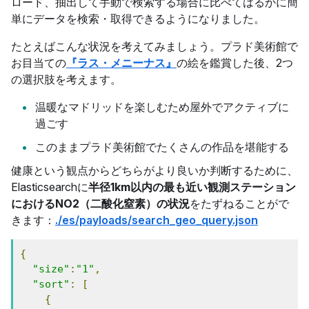
ロード、抽出して手動で検索する場合に比べてはるかに簡
単にデータを検索・取得できるようになりました。
たとえばこんな状況を考えてみましょう。プラド美術館で
お目当ての
『ラス・メニーナス』
の絵を鑑賞した後、2つ
の選択肢を考えます。
温暖なマドリッドを楽しむため屋外でアクティブに
過ごす
このままプラド美術館でたくさんの作品を堪能する
健康という観点からどちらがより良いか判断するために、
Elasticsearchに
半径1km以内の最も近い観測ステーション
におけるNO2（二酸化窒素）の状況
をたずねることがで
きます：
./es/payloads/search_geo_query.json
{
"size"
:
"1"
,
"sort"
:
[
{