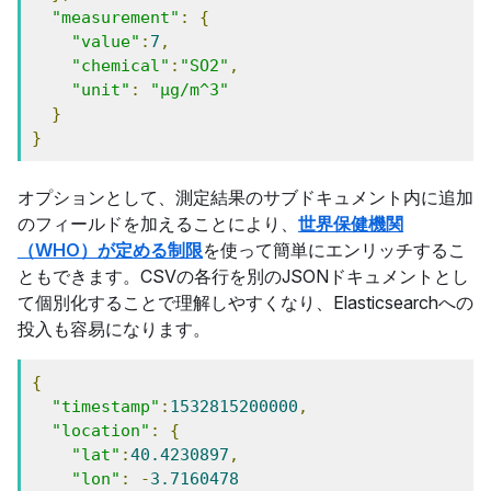
"measurement"
:
{
"value"
:
7
,
"chemical"
:
"SO2"
,
"unit"
:
"μg/m^3"
}
}
オプションとして、測定結果のサブドキュメント内に追加
のフィールドを加えることにより、
世界保健機関
（WHO）が定める制限
を使って簡単にエンリッチするこ
ともできます。CSVの各行を別のJSONドキュメントとし
て個別化することで理解しやすくなり、Elasticsearchへの
投入も容易になります。
{
"timestamp"
:
1532815200000
,
"location"
:
{
"lat"
:
40.4230897
,
"lon"
:
-
3.7160478