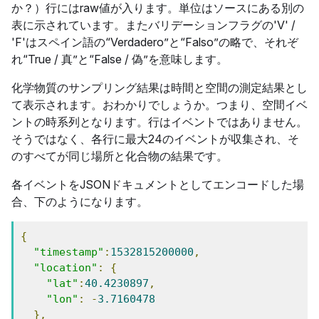
か？）行にはraw値が入ります。単位はソースにある別の
表に示されています。またバリデーションフラグの'V' /
'F'はスペイン語の“Verdadero”と“Falso”の略で、それぞ
れ“True / 真”と“False / 偽”を意味します。
化学物質のサンプリング結果は時間と空間の測定結果とし
て表示されます。おわかりでしょうか。つまり、空間イベ
ントの時系列となります。行はイベントではありません。
そうではなく、各行に最大24のイベントが収集され、そ
のすべてが同じ場所と化合物の結果です。
各イベントをJSONドキュメントとしてエンコードした場
合、下のようになります。
{
"timestamp"
:
1532815200000
,
"location"
:
{
"lat"
:
40.4230897
,
"lon"
:
-
3.7160478
},