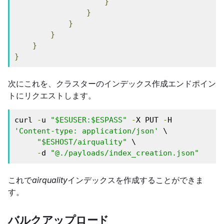
}
}
}
}
}
}
次にこれを、クラスターのインデックス作成エンドポイン
トにリクエストします。
curl 
-
u 
"$ESUSER:$ESPASS"
-
X PUT 
-
H 
'Content-type: application/json'
 \

"$ESHOST/airquality"
 \

-
d 
"@./payloads/index_creation.json"
これで
airquality
インデックスを作成することができま
す。
バルクアップロード