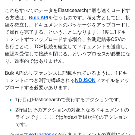
これらすべてのデータをElasticsearchに最も速くロードす
る方法は、
Bulk API
を使うものです。考え方としては、接
続を確立し、ドキュメントのパッケージをアップロードし
て操作を完了する、ということになります。 1度に1ドキ
ュメントずつアップロードする場合、各測定結果CSVの
各行ごとに、TCP接続を確立してドキュメントを送信し、
確認を受信して接続を閉じる、というプロセスが必要にな
り、効率的ではありません。
Bulk APIのリファレンスに記載されているように、1ドキ
ュメントにつき2行で構成される
NDJSON
ファイルをアッ
プロードする必要があります。
1行目はElasticsearchで実行するアクションです。
2行目はそのアクションの対象となるドキュメントの
ラインです。ここでは
index
(登録)がそのアクション
です。
したがって
extractor.sc
から各ドキュメントの直前にイン