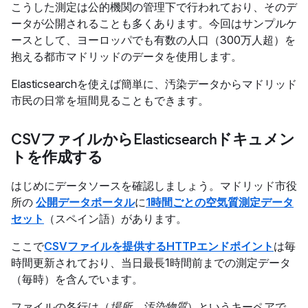
こうした測定は公的機関の管理下で行われており、そのデ
ータが公開されることも多くあります。今回はサンプルケ
ースとして、ヨーロッパでも有数の人口（300万人超）を
抱える都市マドリッドのデータを使用します。
Elasticsearchを使えば簡単に、汚染データからマドリッド
市民の日常を垣間見ることもできます。
CSVファイルからElasticsearchドキュメン
トを作成する
はじめにデータソースを確認しましょう。マドリッド市役
所の
公開データポータル
に
1時間ごとの空気質測定データ
セット
（スペイン語）があります。
ここで
CSVファイルを提供するHTTPエンドポイント
は毎
時間更新されており、当日最長1時間前までの測定データ
（毎時）を含んでいます。
ファイルの各行は（
場所
、
汚染物質
）というキーペアで、