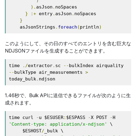
)
).
asJson
.
noSpaces

}
:+
 entry
.
asJson
.
noSpaces

}
    asJsonStrings
.
foreach
(
println
)
このようにして、その日のすべてのエントリを含む巨大な
NDJSONファイルを生成することができます。
time 
./
extractor
.
sc 
--
bulkIndex airquality 
--
bulkType air_measurements 
>
today_bulk
.
ndjson
1.46秒で、Bulk APIに送信できるファイルが次のように生
成されます。
time curl 
-
u $ESUSER
:
$ESPASS 
-
X POST 
-
H 
'Content-type: application/x-ndjson'
 \

     $ESHOST
/
_bulk \
