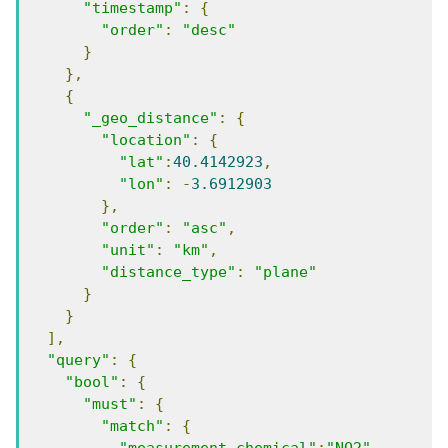
"timestamp"
:
{
"order"
:
"desc"
}
},
{
"_geo_distance"
:
{
"location"
:
{
"lat"
:
40.4142923
,
"lon"
:
-
3.6912903
},
"order"
:
"asc"
,
"unit"
:
"km"
,
"distance_type"
:
"plane"
}
}
],
"query"
:
{
"bool"
:
{
"must"
:
{
"match"
:
{