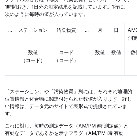
1時間おき、1日分の測定結果を記載しています。1行に、
次のように毎時の値が入っています。
...
ステーション
汚染物質
...
月
日
AM
測
数値
コード
数値
数値
数
（コード）
（コード）
「ステーション」や「汚染物質」列には、それぞれ地理的
位置情報と化合物に関連付けられた数値が入ります。詳し
い情報は、データ元のサイトで表形式で提供されていま
す。
これに対し、毎時の測定データ（AM/PM i時 測定値）と
有効なデータであるかを示すフラグ（AM/PM i時 有効