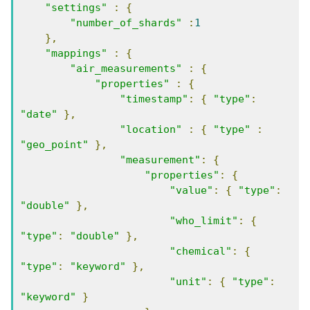
"settings"
:
{
"number_of_shards"
:
1
},
"mappings"
:
{
"air_measurements"
:
{
"properties"
:
{
"timestamp"
:
{
"type"
:
"date"
},
"location"
:
{
"type"
:
"geo_point"
},
"measurement"
:
{
"properties"
:
{
"value"
:
{
"type"
:
"double"
},
"who_limit"
:
{
"type"
:
"double"
},
"chemical"
:
{
"type"
:
"keyword"
},
"unit"
:
{
"type"
:
"keyword"
}