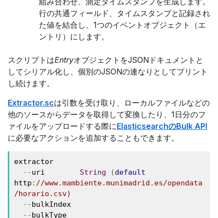
組み合わせ、測定タイムスタンプを生成します。
行の共通フィールド、タイムスタンプと記録され
た値を結合し、1つのイベントオブジェクト（エ
ントリ）にします。
スクリプトは
Entry
オブジェクトをJSONドキュメントと
してシリアル化し、個別のJSONの連なりとしてプリント
し続けます。
Extractor.sc
は引数を受け取り、ローカルファイルなどの
他のソースからデータを取得して変換したり、1日分のフ
ァイルをアップロードする際に
ElasticsearchのBulk API
に必要なアクションを追加することもできます。
extractor

--
uri        
String
(
default
http
:
//www.mambiente.munimadrid.es/opendata
/horario.csv)
--
bulkIndex

--
bulkType