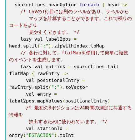
  sourceLines
.
headOption 
foreach
{
 head 
=>
/* CSVの1行目には列のラベルがあり、ラベルから

       マップを計算することができます。これで残りの
コードをより 

       見やすくできます。 */
    lazy val label2pos 
=
head
.
split
(
";"
).
zipWithIndex
.
toMap

// 各行に対して、flatMapを使用して簡単に複数
のイベントを生成します。
    lazy val entries 
=
 sourceLines
.
tail 
flatMap 
{
 rawEntry 
=>
      val positionalEntry 
=
rawEntry
.
split
(
";"
).
toVector

      val entry 
=
label2pos
.
mapValues
(
positionalEntry
)
/* 最初の8ポジションは24時間の測定に共通する
情報を

       抽出するために使われています。 */
      val stationId 
=
entry
(
"ESTACION"
).
toInt
