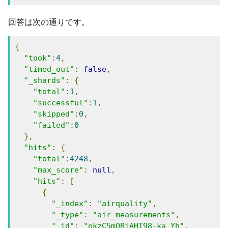
回答は次の通りです。
{
"took"
:
4
,
"timed_out"
:
false
,
"_shards"
:
{
"total"
:
1
,
"successful"
:
1
,
"skipped"
:
0
,
"failed"
:
0
},
"hits"
:
{
"total"
:
4248
,
"max_score"
:
null
,
"hits"
:
[
{
"_index"
:
"airquality"
,
"_type"
:
"air_measurements"
,
"_id"
:
"okzC5mQBiAHT98-ka_Yh"
,