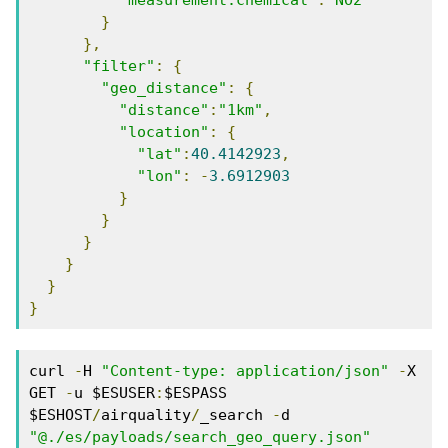
"measurement.chemical"
:
"NO2"
}
},
"filter"
:
{
"geo_distance"
:
{
"distance"
:
"1km"
,
"location"
:
{
"lat"
:
40.4142923
,
"lon"
:
-
3.6912903
}
}
}
}
}
}
curl 
-
H 
"Content-type: application/json"
-
X 
GET 
-
u $ESUSER
:
$ESPASS 
$ESHOST
/
airquality
/
_search 
-
d  
"@./es/payloads/search_geo_query.json"