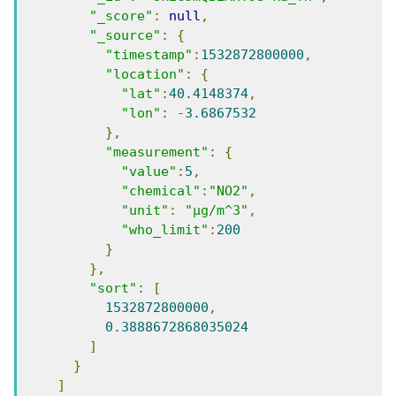
"_score"
:
null
,
"_source"
:
{
"timestamp"
:
1532872800000
,
"location"
:
{
"lat"
:
40.4148374
,
"lon"
:
-
3.6867532
},
"measurement"
:
{
"value"
:
5
,
"chemical"
:
"NO2"
,
"unit"
:
"μg/m^3"
,
"who_limit"
:
200
}
},
"sort"
:
[
1532872800000
,
0.3888672868035024
]
}
]