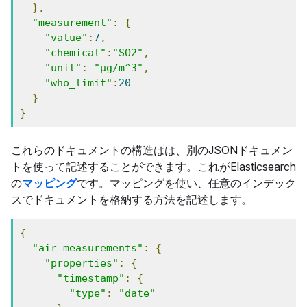
},
"measurement"
:
{
"value"
:
7
,
"chemical"
:
"SO2"
,
"unit"
:
"μg/m^3"
,
"who_limit"
:
20
}
}
これらのドキュメントの構造はは、別のJSONドキュメン
トを使って記述することができます。これがElasticsearch
の
マッピング
です。マッピングを使い、任意のインデック
スでドキュメントを格納する方法を記述します。
{
"air_measurements"
:
{
"properties"
:
{
"timestamp"
:
{
"type"
:
"date"