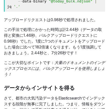
--
data
-
binary 
"@today_bulk.ndjson"
|
jq 
'.'
アップロードリクエストは0.98秒で処理されました。
この手法で処理にかかった時間は計2.44秒（データの取
得と変換に1.46秒、バルクアップロードリクエストに
0.98秒）でした。1度に1つのドキュメントをアップロード
した場合に比べて182倍速くなります。もう1度強調して
おきましょう。2.44秒と、7分26秒です！
ここが大切なポイントです：
大量のドキュメントのインデ
ックスプロセスには、バルクアップロードを使用しましょ
う！
データからインサイトを得る
さて、都市の大気汚染データをElasticsearchでインデック
スする段階が無事に完了しました。つまり、情報をダウン