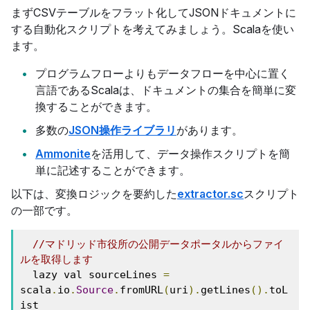
まずCSVテーブルをフラット化してJSONドキュメントに
する自動化スクリプトを考えてみましょう。Scalaを使い
ます。
プログラムフローよりもデータフローを中心に置く
言語であるScalaは、ドキュメントの集合を簡単に変
換することができます。
多数の
JSON操作ライブラリ
があります。
Ammonite
を活用して、データ操作スクリプトを簡
単に記述することができます。
以下は、変換ロジックを要約した
extractor.sc
スクリプト
の一部です。
//マドリッド市役所の公開データポータルからファイ
ルを取得します
  lazy val sourceLines 
=
scala
.
io
.
Source
.
fromURL
(
uri
).
getLines
().
toL
ist
