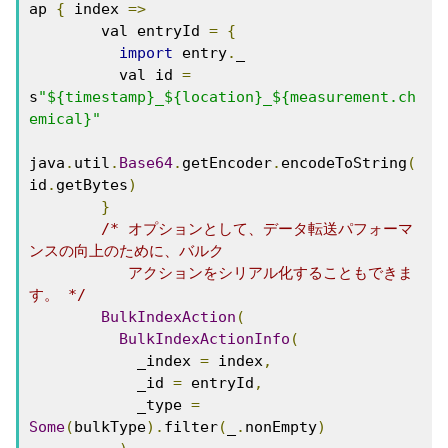
ap 
{
 index 
=>
        val entryId 
=
{
import
 entry
.
_

          val id 
=
s
"${timestamp}_${location}_${measurement.ch
emical}"
java
.
util
.
Base64
.
getEncoder
.
encodeToString
(
id
.
getBytes
)
}
/* オプションとして、データ転送パフォーマ
ンスの向上のために、バルク 

           アクションをシリアル化することもできま
す。 */
BulkIndexAction
(
BulkIndexActionInfo
(
            _index 
=
 index
,
            _id 
=
 entryId
,
            _type 
=
Some
(
bulkType
).
filter
(
_
.
nonEmpty
)