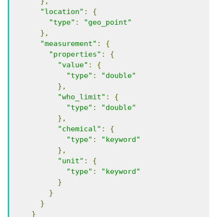
},
"location"
:
{
"type"
:
"geo_point"
},
"measurement"
:
{
"properties"
:
{
"value"
:
{
"type"
:
"double"
},
"who_limit"
:
{
"type"
:
"double"
},
"chemical"
:
{
"type"
:
"keyword"
},
"unit"
:
{
"type"
:
"keyword"
}
}
}
}