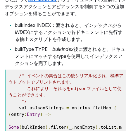
デックスアクションとアピアランスを制御する2つの追加
オプションを得ることができます。
bulkIndex INDEX：渡されると、
インデックスから
INDEX
にするアクションで各ドキュメントに先行す
る抽出スクリプトを作成します。
bulkType TYPE：
bulkIndex
後に渡されると、ドキュ
メントにマッチするtypeを使用してインデックスア
クションを完了します。
/* イベントの集合はこの後シリアル化され、標準ア
ウトプットでプリントされます。

       これにより、それらをndjsonファイルとして使
うことができます。

     */
    val asJsonStrings 
=
 entries flatMap 
{
(
entry
:
Entry
)
=>
Some
(
bulkIndex
).
filter
(
_
.
nonEmpty
).
toList
.
m