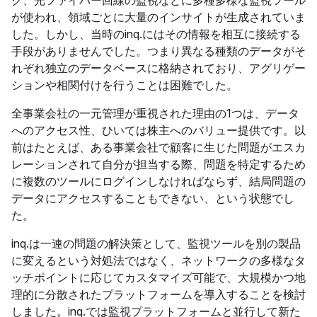
ク、光ファイバー回線の監視などに多種多様な監視ツール
が使われ、領域ごとに大量のインサイトが生成されていま
した。しかし、当時のinq.にはその情報を相互に接続する
手段がありませんでした。つまり異なる種類のデータがそ
れぞれ独立のデータベースに格納されており、アグリゲー
ションや相関付けを行うことは困難でした。
全事業会社の一元管理が重視された理由の1つは、データ
へのアクセス性、ひいては株主へのバリュー提供です。以
前はたとえば、ある事業会社で顧客に生じた問題がエスカ
レーションされて自分が担当する際、問題を特定するため
に複数のツールにログインしなければならず、結局問題の
データにアクセスすることもできない、という状態でし
た。
inq.は一連の問題の解決策として、監視ツールを別の製品
に変えるという対処法ではなく、ネットワークの多様なタ
ッチポイントに応じてカスタマイズ可能で、大規模かつ地
理的に分散されたプラットフォームを導入することを検討
しました。inq.では監視プラットフォームと並行して新た