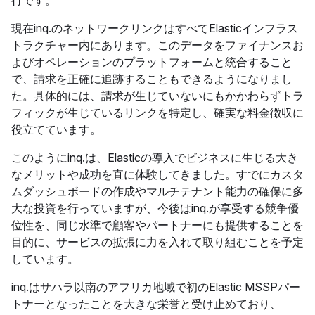
行です。
現在inq.のネットワークリンクはすべてElasticインフラス
トラクチャー内にあります。このデータをファイナンスお
よびオペレーションのプラットフォームと統合すること
で、請求を正確に追跡することもできるようになりまし
た。具体的には、請求が生じていないにもかかわらずトラ
フィックが生じているリンクを特定し、確実な料金徴収に
役立てています。
このようにinq.は、Elasticの導入でビジネスに生じる大き
なメリットや成功を直に体験してきました。すでにカスタ
ムダッシュボードの作成やマルチテナント能力の確保に多
大な投資を行っていますが、今後はinq.が享受する競争優
位性を、同じ水準で顧客やパートナーにも提供することを
目的に、サービスの拡張に力を入れて取り組むことを予定
しています。
inq.はサハラ以南のアフリカ地域で初のElastic MSSPパー
トナーとなったことを大きな栄誉と受け止めており、