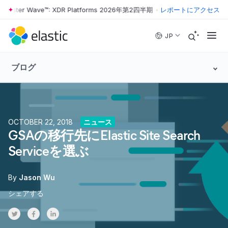
rester Wave™: XDR Platforms 2026年第2四半期
•
The Forrester Wave™
レポートにアクセス
Skip to main content
JP
ブログ
OCTOBER 22, 2018
ニュース
GSAの移行先にElastic Site Search
Serviceを選ぶ
By
Jason Wu
シェアする
Share on Twitter
Share on Facebook
Share on LinkedInr