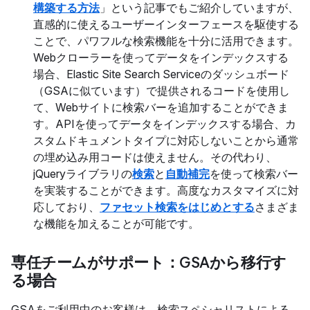
構築する方法
」という記事でもご紹介していますが、
直感的に使えるユーザーインターフェースを駆使する
ことで、パワフルな検索機能を十分に活用できます。
Webクローラーを使ってデータをインデックスする
場合、Elastic Site Search Serviceのダッシュボード
（GSAに似ています）で提供されるコードを使用し
て、Webサイトに検索バーを追加することができま
す。APIを使ってデータをインデックスする場合、カ
スタムドキュメントタイプに対応しないことから通常
の埋め込み用コードは使えません。その代わり、
jQueryライブラリの
検索
と
自動補完
を使って検索バー
を実装することができます。高度なカスタマイズに対
応しており、
ファセット検索をはじめとする
さまざま
な機能を加えることが可能です。
専任チームがサポート：GSAから移行す
る場合
GSAをご利用中のお客様は、検索スペシャリストによる