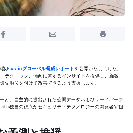
Share on Facebook
Share by Email
Print this pa
年版
Elasticグローバル脅威レポート
を公開いたしました。
、テクニック、傾向に関するインサイトを提供し、顧客、
優先順位を付けて改善できるよう支援します。
メトリーと、自主的に提出された公開データおよびサードパーテ
astic独自の視点がセキュリティテクノロジーの開発者や担