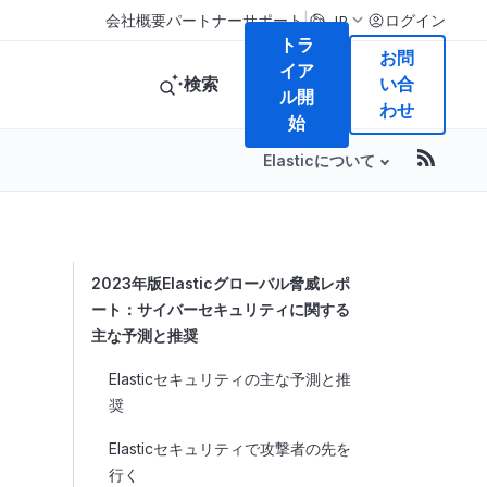
|
会社概要
パートナー
サポート
ログイン
JP
トラ
お問
イア
検索
い合
ル開
わせ
始
Elasticについて
Table of Conte
2023年版Elasticグローバル脅威レポ
ート：サイバーセキュリティに関する
主な予測と推奨
Elasticセキュリティの主な予測と推
奨
Elasticセキュリティで攻撃者の先を
行く