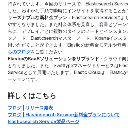
持されています。今回のリリースで、Elasticsearch S
した。わずかな手順で瞬時にインサイトを取得することが
リーズナブルな新料金プラン
：Elasticsearch Se
やすくなりました。また料金体系を見直し、容量とゾーン
らに、デプロイごとに複数のタイプのノードとインスタンスを含
タノード、Elasticsearchマスターノード、Kiban
用いただくことができます。Elasticの新料金モデルや
らのブログ
をご覧ください。
ElasticのSaaSソリューションをリブランド
：クラウド向けEla
となりました。また、SwifttypeマネージドサービスはElastic Site
Serviceとして展開いたします。Elastic Cloudは、Elast
ーションです。
詳しくはこちら
ブログ | リリース発表
ブログ | Elasticsearch Service新料金プランについて
Elasticsearch Service製品ページ