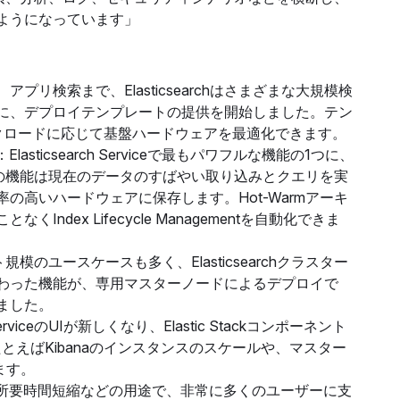
ようになっています」
プリ検索まで、Elasticsearchはさまざまな大規模検
に、デプロイテンプレートの提供を開始しました。テン
ークロードに応じて基盤ハードウェアを最適化できます。
：Elasticsearch Serviceで最もパワフルな機能の1つに、
この機能は現在のデータのすばやい取り込みとクエリを実
高いハードウェアに保存します。Hot-Warmアーキ
ex Lifecycle Managementを自動化できま
ペタバイト規模のユースケースも多く、Elasticsearchクラスター
わった機能が、専用マスターノードによるデプロイで
ました。
h ServiceのUIが新しくなり、Elastic Stackコンポーネント
えばKibanaのインスタンスのスケールや、マスター
ます。
析の所要時間短縮などの用途で、非常に多くのユーザーに支