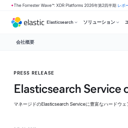
The Forrester Wave™: XDR Platforms 2026年第2四半期
レポ
Skip to main content
Elasticsearch
ソリューション
会社概要
PRESS RELEASE
Elasticsearch Servi
マネージドのElasticsearch Serviceに豊