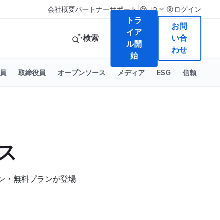
|
会社概要
パートナー
サポート
ログイン
JP
トラ
お問
イア
検索
い合
ル開
わせ
始
員
取締役員
オープンソース
メディア
ESG
信頼
ース
プラン・無料プランが登場