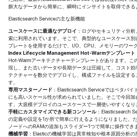
膨大なデータから簡単に、瞬時にインサイトを取得できる
Elasticsearch Serviceの主な新機能
ユースケースに最適なデプロイ
：ログやセキュリティ分析、ア
索に利用されています。そこで、典型的なユースケース別
プレートを使用するだけで、I/O、CPU、メモリーのワ
Index Lifecycle Management Hot-Warmテンプレート
Hot-Warmアーキテクチャーテンプレートがあります。
現し、また古いデータや長期データは圧縮して、コスト効率の
テクチャーを数分でデプロイし、構成ファイルを設定することなくInd
す。
専用マスターノード
：Elasticsearch Serviceでは
にも高いスケール性が求められていました。そこで今回加
す。大規模デプロイのユースケースで一層使いやすくなり
手軽にカスタマイズできる新コンソール
：Elasticsearc
の定義や設定を1か所で簡単に行えるようになりました。たと
ノードへのRAMの追加もスライダー1つで簡単に操作でき
機械学習
：Elasticの機械学習は異常検知や根本原因分