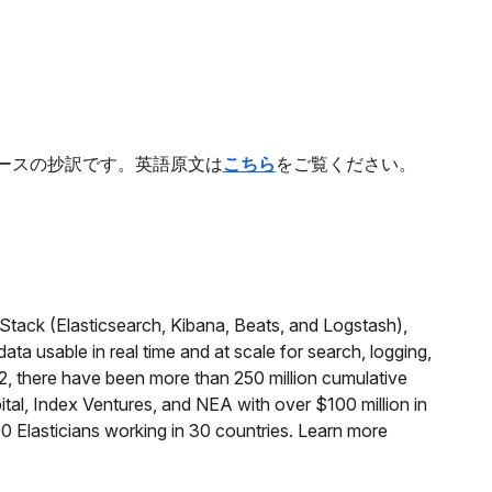
リースの抄訳です。英語原文は
こちら
をご覧ください。
 Stack (Elasticsearch, Kibana, Beats, and Logstash),
ta usable in real time and at scale for search, logging,
12, there have been more than 250 million cumulative
al, Index Ventures, and NEA with over $100 million in
00 Elasticians working in 30 countries. Learn more