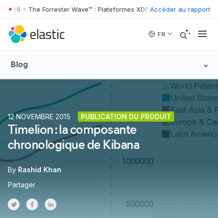
 2026
•
The Forrester Wave™ : Plateformes XDR, T2 2026
Accéder au rapport
•
Skip to main content
FR
Blog
12 NOVEMBRE 2015
PUBLICATION DU PRODUIT
Timelion : la composante
chronologique de Kibana
By
Rashid Khan
Partager
Share on Twitter
Share on Facebook
Share on LinkedInr