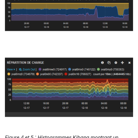
Figure 4 et 5 : Histogrammes Kibana montrant un