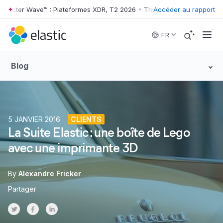
ester Wave™ : Plateformes XDR, T2 2026
•
The Forrester Wave™ : Plat
Accéder au rapport
Skip to main content
FR
Blog
5 JANVIER 2016
CLIENTS
La Suite Elastic : une boîte de Lego
avec une imprimante 3D
By
Alexandre Fricker
Partager
Share on Twitter
Share on Facebook
Share on LinkedInr