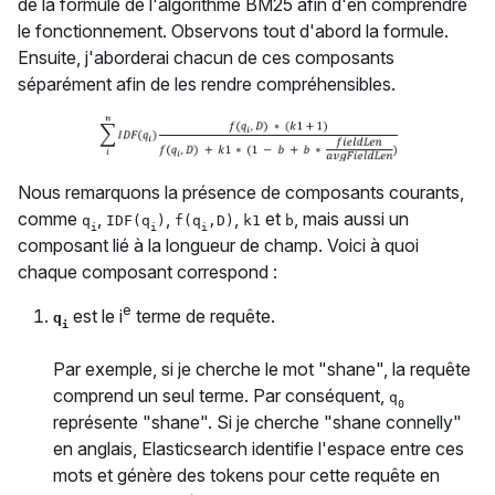
de la formule de l'algorithme BM25 afin d'en comprendre
le fonctionnement. Observons tout d'abord la formule.
Ensuite, j'aborderai chacun de ces composants
séparément afin de les rendre compréhensibles.
Nous remarquons la présence de composants courants,
comme
,
,
,
et
, mais aussi un
q
IDF(q
)
f(q
,D)
k1
b
i
i
i
composant lié à la longueur de champ. Voici à quoi
chaque composant correspond :
e
est le i
terme de requête.
q
i
Par exemple, si je cherche le mot "shane", la requête
comprend un seul terme. Par conséquent,
q
0
représente "shane". Si je cherche "shane connelly"
en anglais, Elasticsearch identifie l'espace entre ces
mots et génère des tokens pour cette requête en