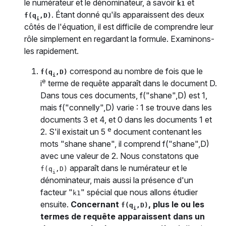
le numérateur et le dénominateur, à savoir
et
k1
. Étant donné qu'ils apparaissent des deux
f(q
,D)
i
côtés de l'équation, il est difficile de comprendre leur
rôle simplement en regardant la formule. Examinons-
les rapidement.
correspond au nombre de fois que le
f(q
,D)
i
e
i
terme de requête apparaît dans le document D.
Dans tous ces documents, f("shane",D) est 1,
mais f("connelly",D) varie : 1 se trouve dans les
documents 3 et 4, et 0 dans les documents 1 et
e
2. S'il existait un 5
document contenant les
mots "shane shane", il comprend f("shane",D)
avec une valeur de 2. Nous constatons que
apparaît dans le numérateur et le
f(q
,D)
i
dénominateur, mais aussi la présence d'un
facteur "
" spécial que nous allons étudier
k1
ensuite.
Concernant
, plus le ou les
f(q
,D)
i
termes de requête apparaissent dans un