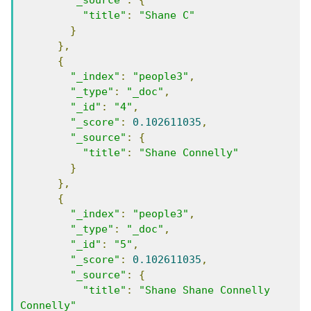
"_source"
:
{
"title"
:
"Shane C"
}
},
{
"_index"
:
"people3"
,
"_type"
:
"_doc"
,
"_id"
:
"4"
,
"_score"
:
0.102611035
,
"_source"
:
{
"title"
:
"Shane Connelly"
}
},
{
"_index"
:
"people3"
,
"_type"
:
"_doc"
,
"_id"
:
"5"
,
"_score"
:
0.102611035
,
"_source"
:
{
"title"
:
"Shane Shane Connelly 
Connelly"