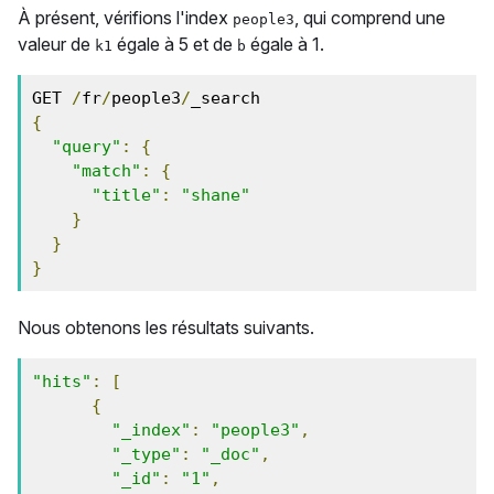
À présent, vérifions l'index
, qui comprend une
people3
valeur de
égale à 5 et de
égale à 1.
k1
b
GET 
/
fr
/
people3
/
{
"query"
:
{
"match"
:
{
"title"
:
"shane"
}
}
}
Nous obtenons les résultats suivants.
"hits"
:
[
{
"_index"
:
"people3"
,
"_type"
:
"_doc"
,
"_id"
:
"1"
,