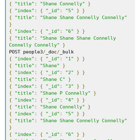
{
"title"
:
"Shane Connelly"
}
{
"index"
:
{
"_id"
:
"5"
}
}
{
"title"
:
"Shane Shane Connelly Connelly"
}
{
"index"
:
{
"_id"
:
"6"
}
}
{
"title"
:
"Shane Shane Shane Connelly 
Connelly Connelly"
}
POST people3
/
_doc
/
{
"index"
:
{
"_id"
:
"1"
}
}
{
"title"
:
"Shane"
}
{
"index"
:
{
"_id"
:
"2"
}
}
{
"title"
:
"Shane C"
}
{
"index"
:
{
"_id"
:
"3"
}
}
{
"title"
:
"Shane P Connelly"
}
{
"index"
:
{
"_id"
:
"4"
}
}
{
"title"
:
"Shane Connelly"
}
{
"index"
:
{
"_id"
:
"5"
}
}
{
"title"
:
"Shane Shane Connelly Connelly"
}
{
"index"
:
{
"_id"
:
"6"
}
}