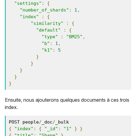
"settings"
:
{
"number_of_shards"
:
1
,
"index"
:
{
"similarity"
:
{
"default"
:
{
"type"
:
"BM25"
,
"b"
:
1
,
"k1"
:
5
}
}
}
}
}
Ensuite, nous ajouterons quelques documents à ces trois
index.
POST people
/
_doc
/
{
"index"
:
{
"_id"
:
"1"
}
}
{
"title"
:
"Shane"
}