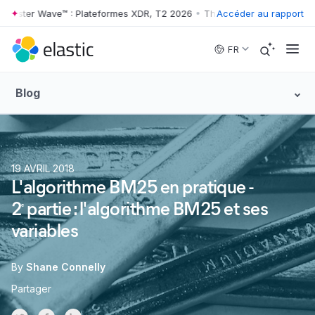
ster Wave™ : Plateformes XDR, T2 2026
•
The Forrester Wave™ : Plate
Accéder au rapport
Skip to main content
FR
Blog
19 AVRIL 2018
L'algorithme BM25 en pratique -
2
partie : l'algorithme BM25 et ses
e
variables
By
Shane Connelly
Partager