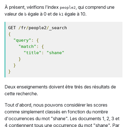
À présent, vérifions l'index
, qui comprend une
people2
valeur de
égale à 0 et de
égale à 10.
b
k1
GET 
/
fr
/
people2
/
{
"query"
:
{
"match"
:
{
"title"
:
"shane"
}
}
}
Deux enseignements doivent être tirés des résultats de
cette recherche.
Tout d'abord, nous pouvons considérer les scores
comme simplement classés en fonction du nombre
d'occurrences du mot "shane". Les documents 1, 2, 3 et
4 contiennent tous une occurrence du mot "shane". Par