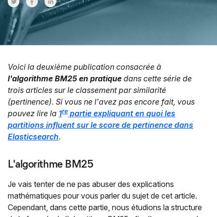
Share on Twitter
Share on Facebook
Share on LinkedInr
Voici la deuxième publication consacrée à
l'algorithme BM25 en pratique
dans cette série de
trois articles sur le classement par similarité
(pertinence). Si vous ne l'avez pas encore fait, vous
re
pouvez lire la
1
partie expliquant en quoi les
partitions influent sur le score de pertinence dans
Elasticsearch
.
L'algorithme BM25
Je vais tenter de ne pas abuser des explications
mathématiques pour vous parler du sujet de cet article.
Cependant, dans cette partie, nous étudions la structure