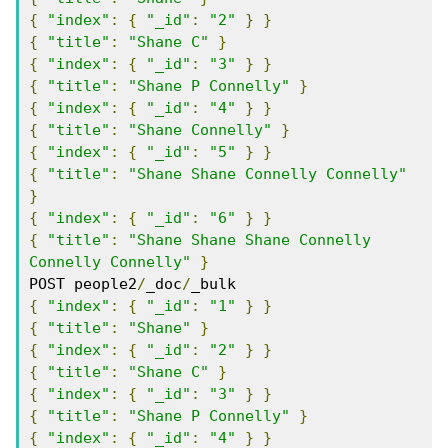
{
"index"
:
{
"_id"
:
"2"
}
}
{
"title"
:
"Shane C"
}
{
"index"
:
{
"_id"
:
"3"
}
}
{
"title"
:
"Shane P Connelly"
}
{
"index"
:
{
"_id"
:
"4"
}
}
{
"title"
:
"Shane Connelly"
}
{
"index"
:
{
"_id"
:
"5"
}
}
{
"title"
:
"Shane Shane Connelly Connelly"
}
{
"index"
:
{
"_id"
:
"6"
}
}
{
"title"
:
"Shane Shane Shane Connelly 
Connelly Connelly"
}
POST people2
/
_doc
/
{
"index"
:
{
"_id"
:
"1"
}
}
{
"title"
:
"Shane"
}
{
"index"
:
{
"_id"
:
"2"
}
}
{
"title"
:
"Shane C"
}
{
"index"
:
{
"_id"
:
"3"
}
}
{
"title"
:
"Shane P Connelly"
}
{
"index"
:
{
"_id"
:
"4"
}
}