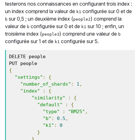
testerons nos connaissances en configurant trois index :
un index comprend la valeur de
configurée sur 0 et de
k1
sur 0,5 ; un deuxième index (
) comprend la
b
people2
valeur de
configurée sur 0 et de
sur 10 ; enfin, un
b
k1
troisième index (
) comprend une valeur de
people3
b
configurée sur 1 et de
configurée sur 5.
k1
DELETE people

{
"settings"
:
{
"number_of_shards"
:
1
,
"index"
:
{
"similarity"
:
{
"default"
:
{
"type"
:
"BM25"
,
"b"
:
0.5
,
"k1"
:
0
}
}