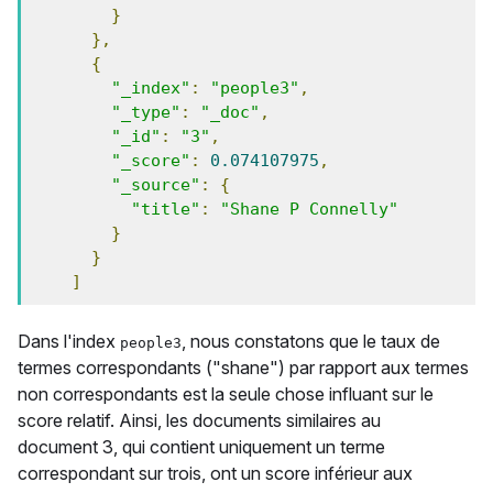
}
},
{
"_index"
:
"people3"
,
"_type"
:
"_doc"
,
"_id"
:
"3"
,
"_score"
:
0.074107975
,
"_source"
:
{
"title"
:
"Shane P Connelly"
}
}
]
Dans l'index
, nous constatons que le taux de
people3
termes correspondants ("shane") par rapport aux termes
non correspondants est la seule chose influant sur le
score relatif. Ainsi, les documents similaires au
document 3, qui contient uniquement un terme
correspondant sur trois, ont un score inférieur aux