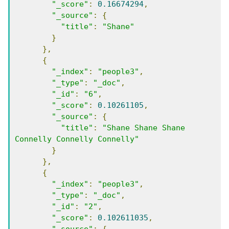
"_score"
:
0.16674294
,
"_source"
:
{
"title"
:
"Shane"
}
},
{
"_index"
:
"people3"
,
"_type"
:
"_doc"
,
"_id"
:
"6"
,
"_score"
:
0.10261105
,
"_source"
:
{
"title"
:
"Shane Shane Shane 
Connelly Connelly Connelly"
}
},
{
"_index"
:
"people3"
,
"_type"
:
"_doc"
,
"_id"
:
"2"
,
"_score"
:
0.102611035
,