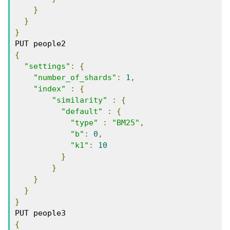
}
}
}
{
"settings"
:
{
"number_of_shards"
:
1
,
"index"
:
{
"similarity"
:
{
"default"
:
{
"type"
:
"BM25"
,
"b"
:
0
,
"k1"
:
10
}
}
}
}
}
{