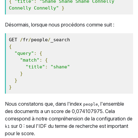
{
"title"
:
"Shane Shane Shane Connelly 
Connelly Connelly"
}
Désormais, lorsque nous procédons comme suit :
GET 
/
fr
/
people
/
{
"query"
:
{
"match"
:
{
"title"
:
"shane"
}
}
}
Nous constatons que, dans l'index
, l'ensemble
people
des documents a un score de 0,074107975. Cela
correspond à notre compréhension de la configuration de
sur 0 : seul l'IDF du terme de recherche est important
k1
pour le score.