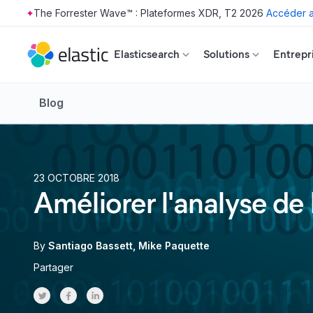
The Forrester Wave™ : Plateformes XDR, T2 2026
Accéder a
Skip to main content
Elasticsearch
Solutions
Entrepr
Blog
23 OCTOBRE 2018
Améliorer l'analyse de 
By
Santiago Bassett
Mike Paquette
Partager
Share on Twitter
Share on Facebook
Share on LinkedInr