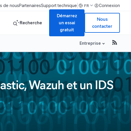
|
s de nous
Partenaires
Support technique
Connexion
FR
Démarrez
Nous
Recherche
un essai
contacter
gratuit
Entreprise
lastic, Wazuh et un IDS