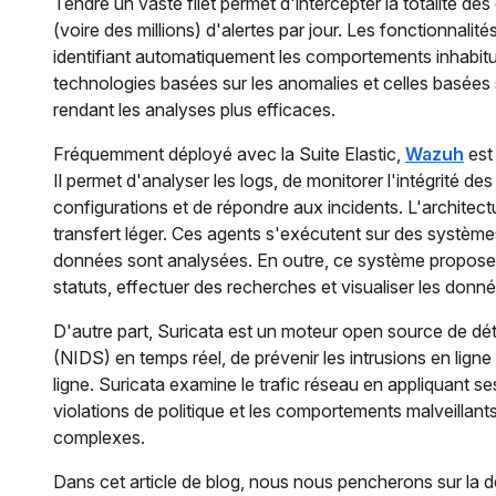
Tendre un vaste filet permet d'intercepter la totalité des
(voire des millions) d'alertes par jour. Les fonctionnalit
identifiant automatiquement les comportements inhabitue
technologies basées sur les anomalies et celles basées s
rendant les analyses plus efficaces.
Fréquemment déployé avec la Suite Elastic,
Wazuh
est
Il permet d'analyser les logs, de monitorer l'intégrité des 
configurations et de répondre aux incidents. L'architec
transfert léger. Ces agents s'exécutent sur des système
données sont analysées. En outre, ce système propose u
statuts, effectuer des recherches et visualiser les donné
D'autre part, Suricata est un moteur open source de dé
(NIDS) en temps réel, de prévenir les intrusions en ligne
ligne. Suricata examine le trafic réseau en appliquant se
violations de politique et les comportements malveillant
complexes.
Dans cet article de blog, nous nous pencherons sur la d