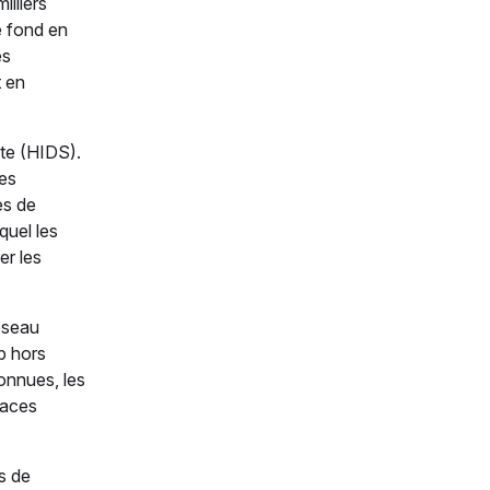
illiers
e fond en
es
t en
ôte (HIDS).
les
es de
quel les
er les
éseau
p hors
connues, les
naces
s de