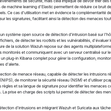
 événements de sécurité, mais cela implique de devoir trier des m
és de machine learning d'Elastic permettent de réduire ce bruit d
ls. Ce cas d'utilisation met en évidence la complémentarité d
ur les signatures, facilitant ainsi la détection des menaces tou
 un système open source de détection d'intrusion basé sur l'h
fichiers, de détecter les rootkits et les vulnérabilités, d'évaluer 
ture de la solution Wazuh repose sur des agents multiplateform
s monitorés et communiquent avec un serveur centralisé sur le
n plug-in Kibana complet pour gérer la configuration, monitor
es d'alerte.
tection de menace réseau, capable de détecter les intrusions r
 (NIPS), de monitorer la sécurité réseau (NSM) et d'utiliser pca
s règles et sa langue de signature pour identifier les menaces 
s. La prise en charge des scripts lui permet de détecter des me
étection d'intrusions en intégrant Wazuh et Suricata aux tâche