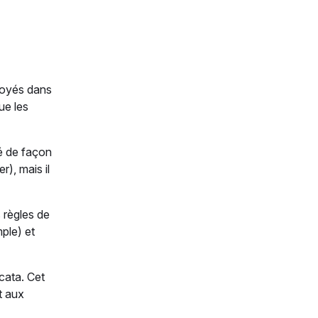
loyés dans
ue les
ré de façon
), mais il
 règles de
ple) et
cata. Cet
t aux