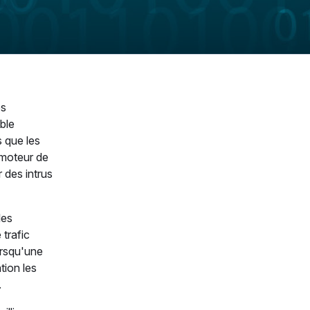
es
ble
s que les
 moteur de
 des intrus
les
 trafic
orsqu'une
tion les
.