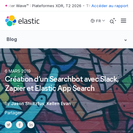
ter Wave™ : Plateformes XDR, T2 2026
•
The Forrester Wave™ : Platef
Accéder au rapport
Skip to main content
FR
Blog
6 MARS 2019
Création d’un Searchbot avec Slack,
Zapier et Elastic App Search
By
Jason Stoltzfus
Kellen Evan
Partager
Share on Twitter
Share on Facebook
Share on LinkedInr