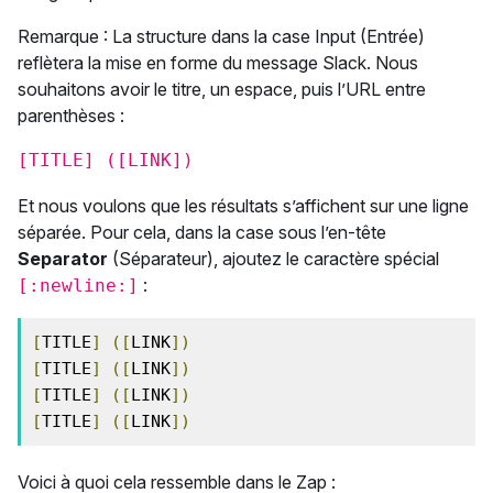
Remarque : La structure dans la case Input (Entrée)
reflètera la mise en forme du message Slack. Nous
souhaitons avoir le titre, un espace, puis l’URL entre
parenthèses :
[TITLE] ([LINK])
Et nous voulons que les résultats s’affichent sur une ligne
séparée. Pour cela, dans la case sous l’en-tête
Separator
(Séparateur), ajoutez le caractère spécial
:
[:newline:]
[
TITLE
]
([
LINK
])
[
TITLE
]
([
LINK
])
[
TITLE
]
([
LINK
])
[
TITLE
]
([
LINK
])
Voici à quoi cela ressemble dans le Zap :