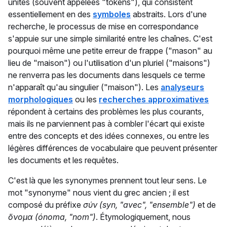
unités (souvent appelées "tokens"), qui consistent
essentiellement en des
symboles
abstraits. Lors d'une
recherche, le processus de mise en correspondance
s'appuie sur une simple similarité entre les chaînes. C'est
pourquoi même une petite erreur de frappe ("mason" au
lieu de "maison") ou l'utilisation d'un pluriel ("maisons")
ne renverra pas les documents dans lesquels ce terme
n'apparaît qu'au singulier ("maison"). Les
analyseurs
morphologiques
ou les
recherches approximatives
répondent à certains des problèmes les plus courants,
mais ils ne parviennent pas à combler l'écart qui existe
entre des concepts et des idées connexes, ou entre les
légères différences de vocabulaire que peuvent présenter
les documents et les requêtes.
C'est là que les synonymes prennent tout leur sens. Le
mot "synonyme" nous vient du grec ancien ; il est
composé du préfixe
σύν (syn, "avec", "ensemble")
et de
ὄνομα (ónoma, "nom")
. Étymologiquement, nous