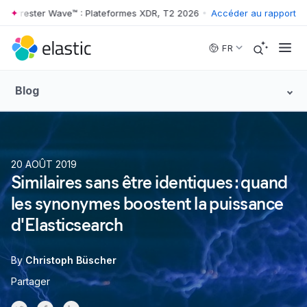
rrester Wave™ : Plateformes XDR, T2 2026
•
The Forrester Wave™ : Pl
Accéder au rapport
Skip to main content
FR
Blog
20 AOÛT 2019
Similaires sans être identiques : quand
les synonymes boostent la puissance
d'Elasticsearch
By
Christoph Büscher
Partager