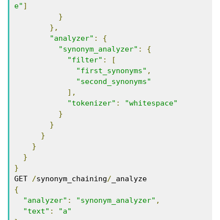
e"
]
}
},
"analyzer"
:
{
"synonym_analyzer"
:
{
"filter"
:
[
"first_synonyms"
,
"second_synonyms"
],
"tokenizer"
:
"whitespace"
}
}
}
}
}
}
GET 
/
synonym_chaining
/
{
"analyzer"
:
"synonym_analyzer"
,
"text"
:
"a"