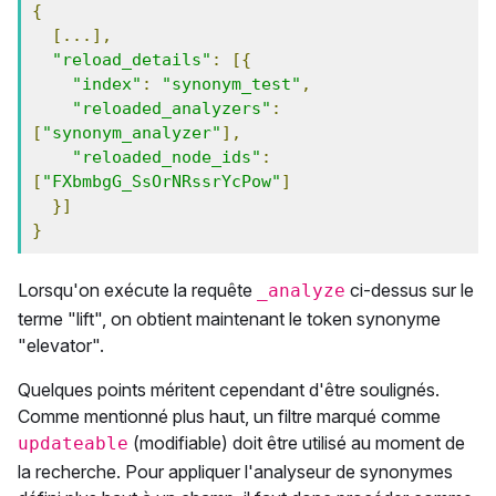
{
[...],
"reload_details"
:
[{
"index"
:
"synonym_test"
,
"reloaded_analyzers"
:
[
"synonym_analyzer"
],
"reloaded_node_ids"
:
[
"FXbmbgG_SsOrNRssrYcPow"
]
}]
}
Lorsqu'on exécute la requête
ci-dessus sur le
_analyze
terme "lift", on obtient maintenant le token synonyme
"elevator".
Quelques points méritent cependant d'être soulignés.
Comme mentionné plus haut, un filtre marqué comme
(modifiable) doit être utilisé au moment de
updateable
la recherche. Pour appliquer l'analyseur de synonymes