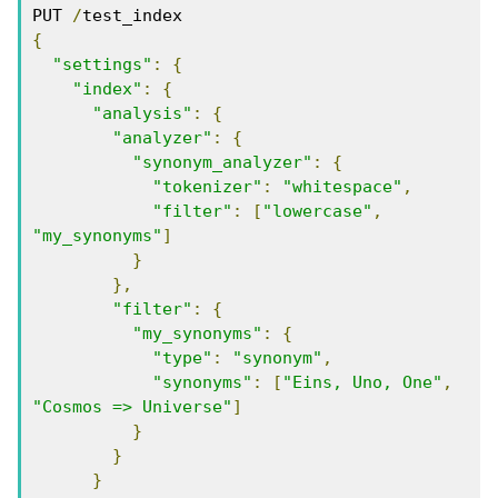
PUT 
/
{
"settings"
:
{
"index"
:
{
"analysis"
:
{
"analyzer"
:
{
"synonym_analyzer"
:
{
"tokenizer"
:
"whitespace"
,
"filter"
:
[
"lowercase"
,
"my_synonyms"
]
}
},
"filter"
:
{
"my_synonyms"
:
{
"type"
:
"synonym"
,
"synonyms"
:
[
"Eins, Uno, One"
,
"Cosmos => Universe"
]
}
}
}