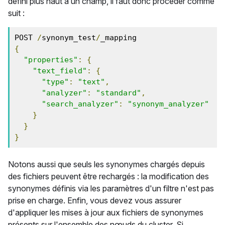
défini plus haut à un champ, il faut donc procéder comme
suit :
POST 
/
synonym_test
/
{
"properties"
:
{
"text_field"
:
{
"type"
:
"text"
,
"analyzer"
:
"standard"
,
"search_analyzer"
:
"synonym_analyzer"
}
}
}
Notons aussi que seuls les synonymes chargés depuis
des fichiers peuvent être rechargés : la modification des
synonymes définis via les paramètres d'un filtre n'est pas
prise en charge. Enfin, vous devez vous assurer
d'appliquer les mises à jour aux fichiers de synonymes
présents sur l'ensemble des nœuds du cluster. Si