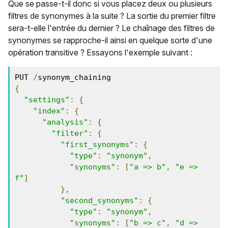
Que se passe-t-il donc si vous placez deux ou plusieurs
filtres de synonymes à la suite ? La sortie du premier filtre
sera-t-elle l'entrée du dernier ? Le chaînage des filtres de
synonymes se rapproche-il ainsi en quelque sorte d'une
opération transitive ? Essayons l'exemple suivant :
PUT 
/
{
"settings"
:
{
"index"
:
{
"analysis"
:
{
"filter"
:
{
"first_synonyms"
:
{
"type"
:
"synonym"
,
"synonyms"
:
[
"a => b"
,
"e => 
f"
]
},
"second_synonyms"
:
{
"type"
:
"synonym"
,
"synonyms"
:
[
"b => c"
,
"d => 