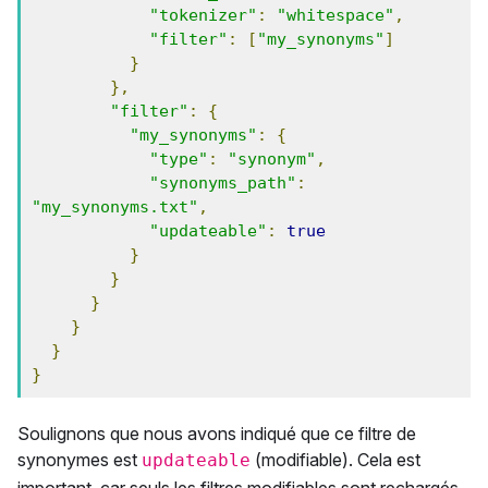
"tokenizer"
:
"whitespace"
,
"filter"
:
[
"my_synonyms"
]
}
},
"filter"
:
{
"my_synonyms"
:
{
"type"
:
"synonym"
,
"synonyms_path"
:
"my_synonyms.txt"
,
"updateable"
:
true
}
}
}
}
}
}
Soulignons que nous avons indiqué que ce filtre de
synonymes est
(modifiable). Cela est
updateable