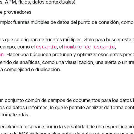
as, APM, flujos, datos contextuales)
de proveedores
jemplo: fuentes múltiples de datos del punto de conexión, como
os que se originan de fuentes múltiples. Solo para buscar este
e campo, como el
, el
,
usuario
nombre de usuario
. Hacer una búsqueda profunda y optimizar esos datos prese
ón
enido de analíticas, como una visualización, una alerta o un tr
a complejidad o duplicación.
 un conjunto común de campos de documentos para los datos 
s de datos uniformes, lo que le permite analizar de forma cent
automatizadas.
ecialmente diseñada como la versatilidad de una especificació
nomía de ECS distribuye elementos de datos en campos que e