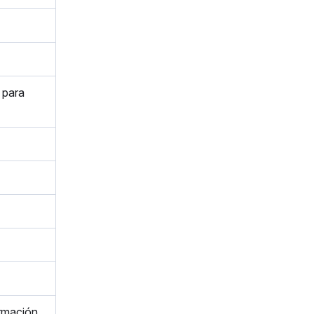
 para
ormación