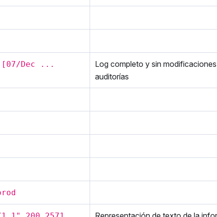
Log completo y sin modificaciones
 [07/Dec ...
auditorías
prod
Representación de texto de la inf
/1.1" 200 2571