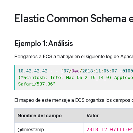
Elastic Common Schema e
Ejemplo 1: Análisis
Pongamos a ECS a trabajar en el siguiente log de Apac
10.42
.
42.42
-
-
[
07
/
Dec
/
2018
:
11
:
05
:
07
+
0100
(Macintosh; Intel Mac OS X 10_14_0) AppleWe
Safari/537.36"
El mapeo de este mensaje a ECS organiza los campos de
Nombre del campo
Valor
@timestamp
2018-12-07T11:0