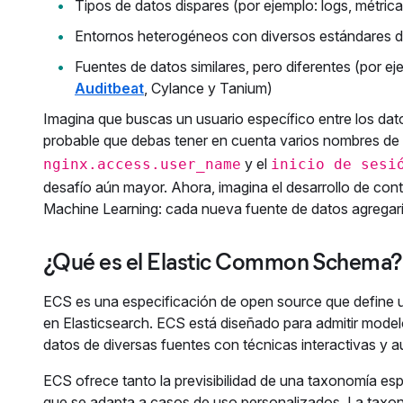
Tipos de datos dispares (por ejemplo: logs, métric
Entornos heterogéneos con diversos estándares 
Fuentes de datos similares, pero diferentes (por e
Auditbeat
, Cylance y Tanium)
Imagina que buscas un usuario específico entre los dat
probable que debas tener en cuenta varios nombres d
y el
nginx.access.user_name
inicio de sesi
desafío aún mayor. Ahora, imagina el desarrollo de cont
Machine Learning: cada nueva fuente de datos agregarí
¿Qué es el Elastic Common Schema?
ECS es una especificación de open source que define
en Elasticsearch. ECS está diseñado para admitir modelo
datos de diversas fuentes con técnicas interactivas y 
ECS ofrece tanto la previsibilidad de una taxonomía esp
que se adapta a casos de uso personalizados. La taxo