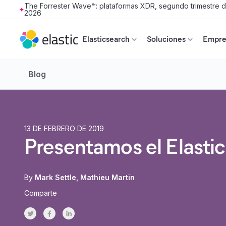
The Forrester Wave™: plataformas XDR, segundo trimestre 
2026
Skip to main content
Elasticsearch
Soluciones
Empres
Blog
13 DE FEBRERO DE 2019
Presentamos el Elas
By
Mark Settle
Mathieu Martin
Comparte
Share on Twitter
Share on Facebook
Share on LinkedInr