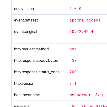
ecs.version
1.0.0
event.dataset
apache.access
event.original
10.42.42.42 - -
http.request.method
get
http.response.body.bytes
2571
http.response.status_code
200
http.version
1.1
host.hostname
webserver-blog-
message
"GET /blog HTTP