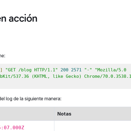
n acción
he:
]
"GET /blog HTTP/1.1"
200
2571
"-"
"Mozilla/5.0 
bKit/537.36 (KHTML, like Gecko) Chrome/70.0.3538.1
l log de la siguiente manera:
Notas
5:07.000Z