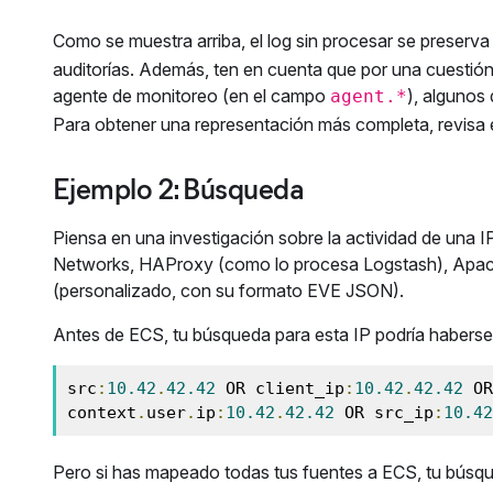
Como se muestra arriba, el log sin procesar se preserv
auditorías. Además, ten en cuenta que por una cuestión 
agente de monitoreo (en el campo
), algunos
agent.*
Para obtener una representación más completa, revisa
Ejemplo 2: Búsqueda
Piensa en una investigación sobre la actividad de una I
Networks, HAProxy (como lo procesa Logstash), Apach
(personalizado, con su formato EVE JSON).
Antes de ECS, tu búsqueda para esta IP podría haberse 
src
:
10.42
.
42.42
 OR client_ip
:
10.42
.
42.42
 OR
context
.
user
.
ip
:
10.42
.
42.42
 OR src_ip
:
10.42
Pero si has mapeado todas tus fuentes a ECS, tu búsq