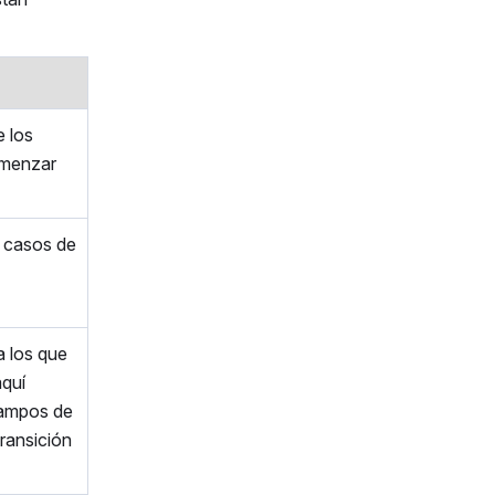
 los
omenzar
 casos de
 los que
quí
campos de
ransición