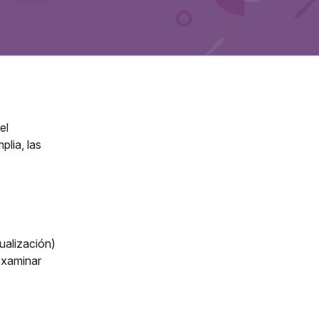
el
lia, las
ualización)
examinar