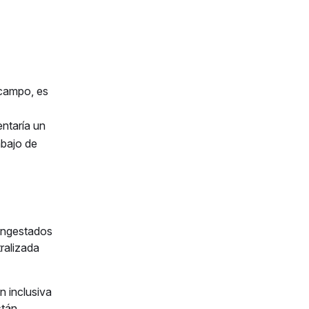
 campo, es
ntaría un
abajo de
ingestados
ralizada
n inclusiva
stán