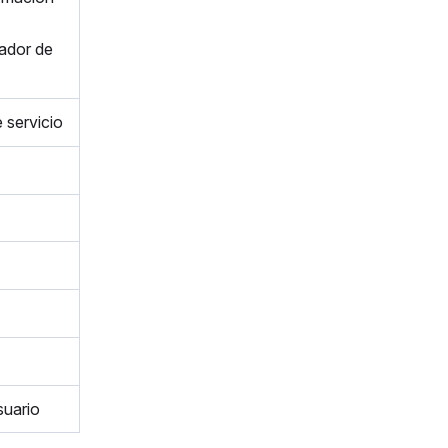
zador de
 servicio
suario