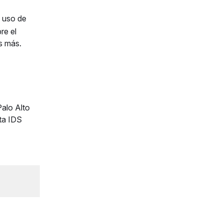
 uso de
re el
s más.
Palo Alto
ta IDS