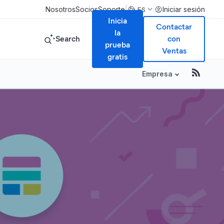
|
Nosotros
Socios
Soporte
Iniciar sesión
ES
Inicia
Contactar
la
Search
con
prueba
Ventas
gratis
Empresa