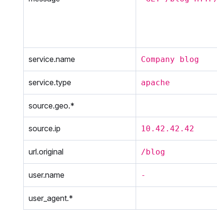
service.name
Company blog
service.type
apache
source.geo.*
source.ip
10.42.42.42
url.original
/blog
user.name
-
user_agent.*