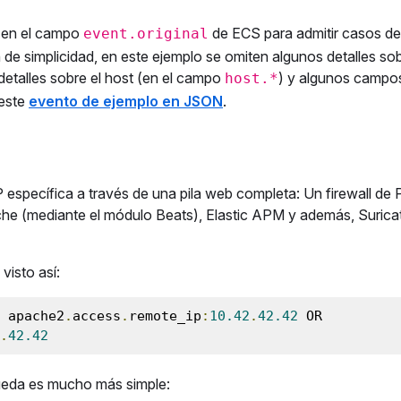
a en el campo
de ECS para admitir casos de
event.original
de simplicidad, en este ejemplo se omiten algunos detalles sob
 detalles sobre el host (en el campo
) y algunos campo
host.*
 este
evento de ejemplo en JSON
.
P específica a través de una pila web completa: Un firewall de 
e (mediante el módulo Beats), Elastic APM y además, Surica
visto así:
 apache2
.
access
.
remote_ip
:
10.42
.
42.42
 OR 
.
42.42
ueda es mucho más simple: