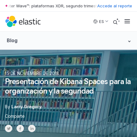
ster Wave™: plataformas XDR, segundo trimestre de 2026
Accede al reporte
•
The Forres
Skip to main content
ES
Blog
15 DE NOVIEMBRE DE 2018
Presentación de Kibana Spaces para la
organización y la seguridad
By
Larry Gregory
Comparte
Share on Twitter
Share on Facebook
Share on LinkedInr