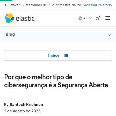
ster Wave™: Plataformas XDR, 2º trimestre de 2026
•
Acessar relatório
The Forrester Wav
Skip to main content
PT
Blog
Table of Contents
Índice
Por que o melhor tipo de
cibersegurança é a Segurança Aberta
By
Santosh Krishnan
2 de agosto de 2022