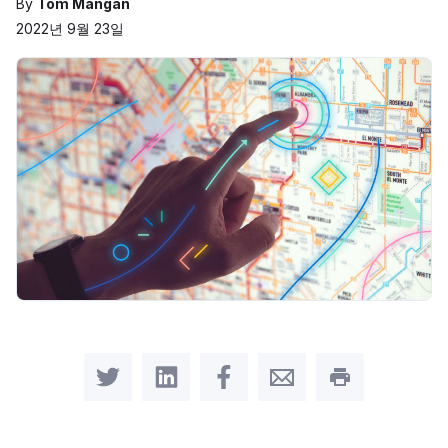
By
Tom Mangan
2022년 9월 23일
Share on Twitter
Share on LinkedIn
Share on Facebook
Share by Email
Print this pag