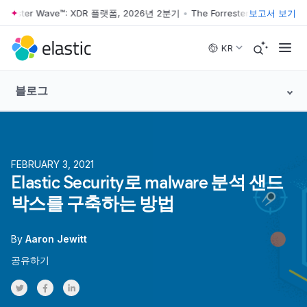
ster Wave™: XDR 플랫폼, 2026년 2분기
•
The Forrester Wave™: XDR 플
보고서 보기
Skip to main content
KR
블로그
FEBRUARY 3, 2021
Elastic Security로 malware 분석 샌드
박스를 구축하는 방법
By
Aaron Jewitt
공유하기
Share on Twitter
Share on Facebook
Share on LinkedInr