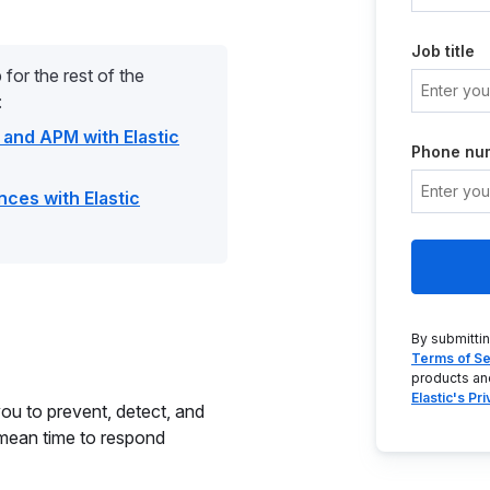
Job title
 for the rest of the
:
 and APM with Elastic
Phone nu
nces with Elastic
By submitti
Terms of Se
products an
Elastic's Pr
you to prevent, detect, and
 mean time to respond