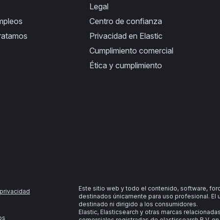
Legal
empleos
Centro de confianza
ratamos
Privacidad en Elastic
Cumplimiento comercial
Ética y cumplimiento
Este sitio web y todo el contenido, software, fo
privacidad
destinados únicamente para uso profesional. El 
destinado ni dirigido a los consumidores.
Elastic, Elasticsearch y otras marcas relacionad
os
comerciales registradas de elasticsearch B.V. en