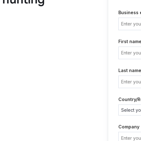
Business 
First nam
Last nam
Country/R
Company