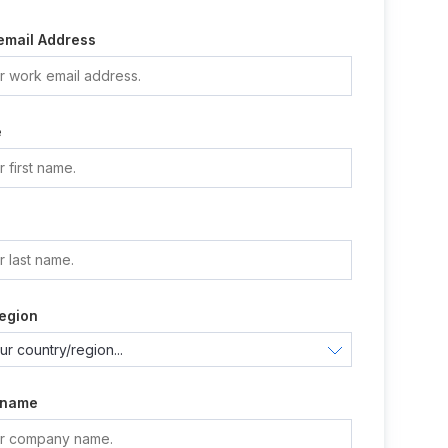
email Address
e
e
egion
 name