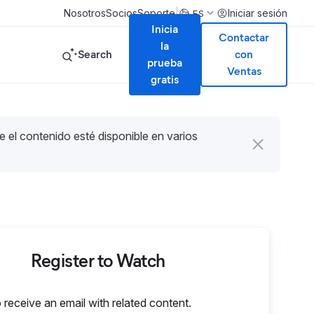
|
Nosotros
Socios
Soporte
Iniciar sesión
ES
Inicia
Contactar
la
Search
con
prueba
Ventas
gratis
e el contenido esté disponible en varios
Register to Watch
o receive an email with related content.