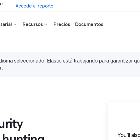
de
Accede al reporte
arial
Recursos
Precios
Documentos
idioma seleccionado. Elastic está trabajando para garantizar qu
s.
urity
 hunting
You'll als