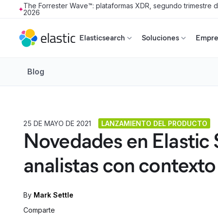
The Forrester Wave™: plataformas XDR, segundo trimestre 
2026
Skip to main content
Elasticsearch
Soluciones
Empres
Blog
25 DE MAYO DE 2021
LANZAMIENTO DEL PRODUCTO
Novedades en Elastic Se
analistas con context
By
Mark Settle
Comparte