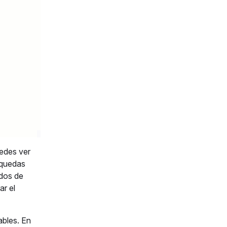
uedes ver
squedas
ados de
ar el
ables. En