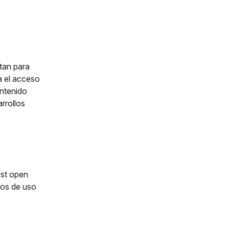
tan para
a el acceso
ontenido
rrollos
ost open
sos de uso