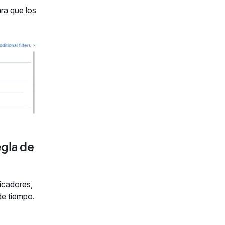
ra que los
egla de
dicadores,
de tiempo.