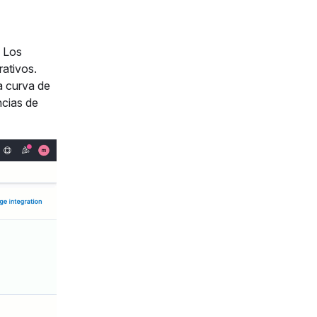
. Los
rativos.
a curva de
ncias de