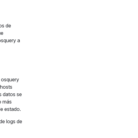
os de
ue
 osquery a
e osquery
 hosts
s datos se
 o más
de estado.
 de logs de