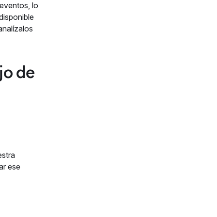
 eventos, lo
disponible
analízalos
jo de
estra
ar ese