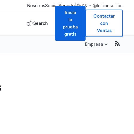
|
Nosotros
Socios
Soporte
Iniciar sesión
ES
Inicia
Contactar
la
Search
con
prueba
Ventas
gratis
Empresa
s