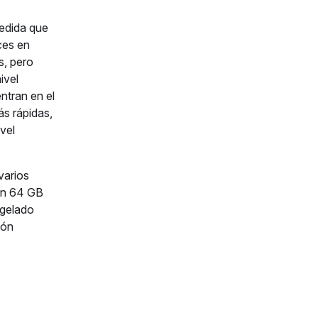
edida que
ices en
s, pero
ivel
ntran en el
s rápidas,
vel
varios
con 64 GB
ngelado
ión