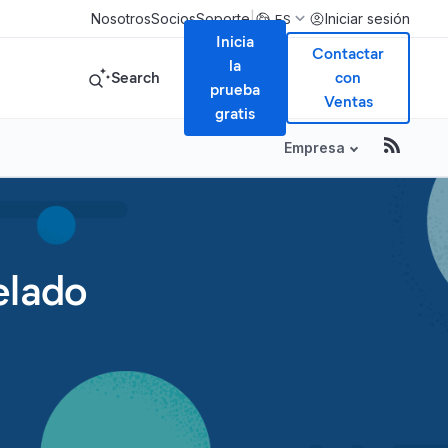
|
Nosotros
Socios
Soporte
Iniciar sesión
ES
Inicia
Contactar
la
Search
con
prueba
Ventas
gratis
Empresa
elado