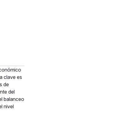
 económico
ia clave es
s de
nte del
el balanceo
l nivel