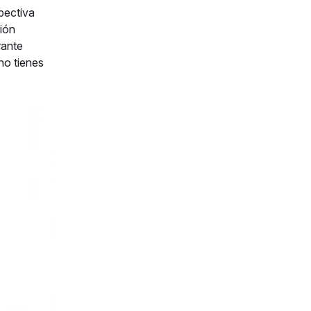
pectiva
ción
rante
no tienes