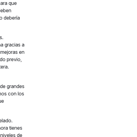
para que
 deben
do debería
s.
a gracias a
 mejoras en
do previo,
tera.
 de grandes
mos con los
ue
elado.
hora tienes
niveles de