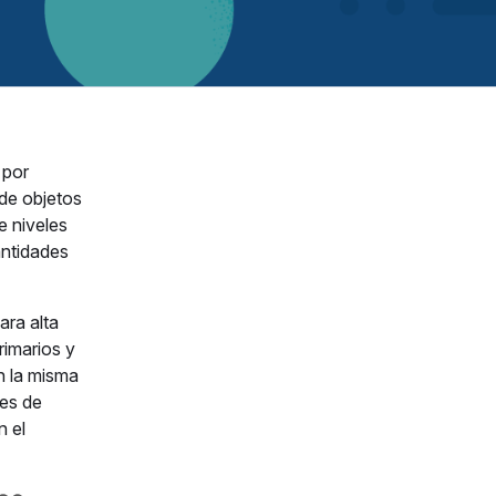
 por
de objetos
 niveles
antidades
ara alta
rimarios y
n la misma
tes de
n el