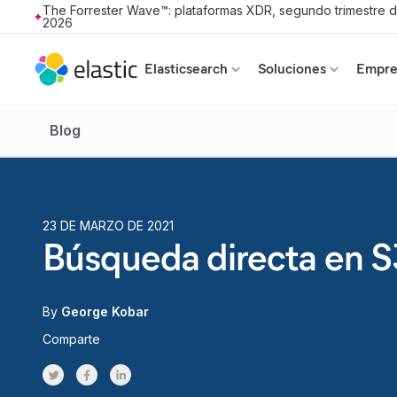
The Forrester Wave™: plataformas XDR, segundo trimestre 
2026
Skip to main content
Elasticsearch
Soluciones
Empres
Blog
23 DE MARZO DE 2021
Búsqueda directa en S
By
George Kobar
Comparte
Share on Twitter
Share on Facebook
Share on LinkedInr