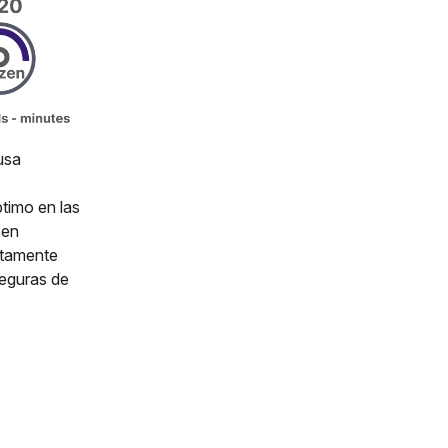
usa
timo en las
 en
letamente
seguras de