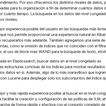
endimiento. Por eso ofrecemos los distintos niveles de datos, 
decuadas para tu organización a fin de determinar cuántos datos
 y por cuánto tiempo. La búsqueda en los datos del nivel congela
os niveles.
r experiencia posible del usuario en las búsquedas más lenta
que nos permite proporcionar una experiencia natural en Kiban
 recuperarlos más adelante. También agregamos una serie de
ntas, como la omisión de índices que no coinciden con el filtra
le, el uso de block-max WAND para la búsqueda de texto, etcé
da en Elasticsearch, buscar datos en el nivel congelado es
s estructuras concisas de los índices para mostrar resultados
 los datos en sí. Además, algo de lo más maravilloso que logra
 con Lucene para desplegar solo los subconjuntos del índice q
or y más rápida experiencia posible al buscar en el nivel cong
cilitar la creación y configuración de las políticas de ILM, a
archa de forma rápida y efectiva con el conjunto completo de 