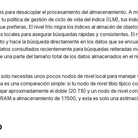
es para desacoplar el procesamiento del almacenamiento. A m
 tu política de gestión de ciclo de vida del índice (ILM), tus índ
 prefieras. El nivel frío migra los índices al almacén de objeto
 locales para asegurar búsquedas rápidas y consistentes. El n
eto y hace la búsqueda directamente en los datos que se encue
datos consultados recientemente para búsquedas reiteradas má
e una parte del tamaño total de los datos almacenados en el ni
 solo necesitas unos pocos nodos de nivel local para manejar 
ta es una comparación simple: si tu nodo de nivel tibio típico 
ejar aproximadamente el doble (20 TB) y un nodo de nivel co
e RAM a almacenamiento de 1:1500, y esta es solo una estimac
o