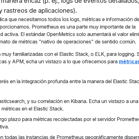
 manera eficaz (p. ej., logs de eventos detallados
y rastreos de aplicaciones).
ica que necesitamos todos los logs, métricas e información de
 proporcionamos. Prometheus es una parte muy importante de la
 activa. El estándar OpenMetrics solo aumentará el valor eli
ormato de métricas "nativo de operaciones" de sentido común.
uy familiarizadas con el Elastic Stack, o ELK, para logging. S
ricas y APM, echa un vistazo a lo que ofrecemos para
métrica
rés en la integración profunda entre la manera del Elastic Sta
sticsearch, y su correlación en Kibana. Echa un vistazo a un
métricas en el Elastic Stack.
go plazo para métricas recolectadas por el servidor Promethe
iva.
 en todas las instancias de Prometheus geográficamente disper