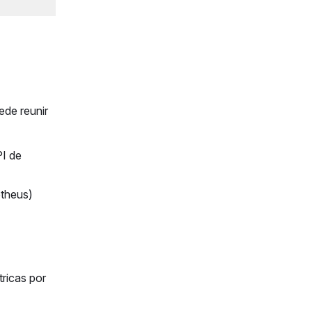
ede reunir
PI de
etheus)
tricas por