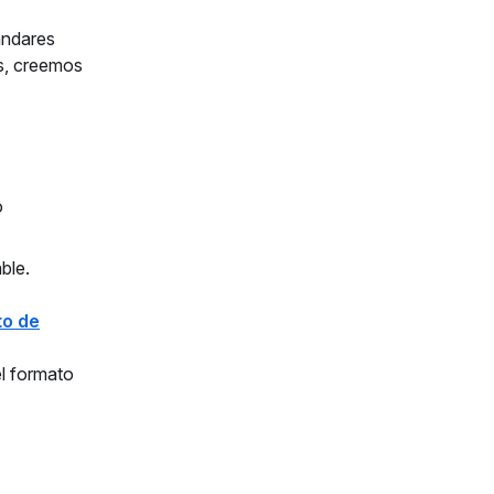
ándares
s, creemos
o
ble.
to de
el formato