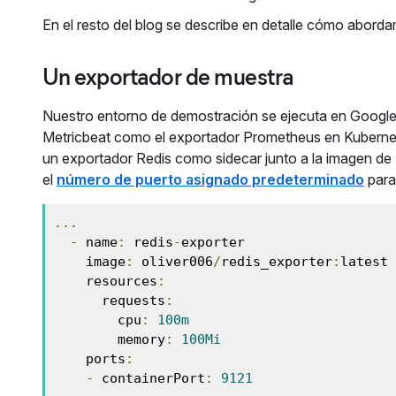
En el resto del blog se describe en detalle cómo abord
Un exportador de muestra
Nuestro entorno de demostración se ejecuta en Google 
Metricbeat como el exportador Prometheus en Kubernete
un exportador Redis como sidecar junto a la imagen de 
el
número de puerto asignado predeterminado
para
...
-
 name
:
 redis
-
exporter

    image
:
 oliver006
/
redis_exporter
:
latest

    resources
:
      requests
:
        cpu
:
100m
        memory
:
100Mi
    ports
:
-
 containerPort
:
9121