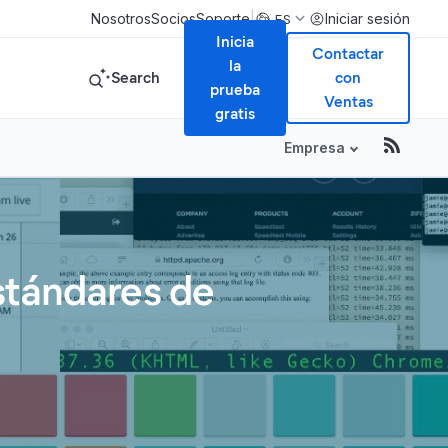
|
Nosotros
Socios
Soporte
Iniciar sesión
ES
Inicia
Contactar
la
Search
con
prueba
Ventas
gratis
Empresa
stándares de