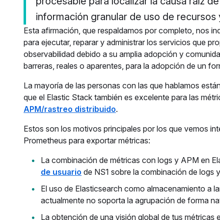
procesable para localizar la causa raíz de
información granular de uso de recursos 
Esta afirmación, que respaldamos por completo, nos ind
para ejecutar, reparar y administrar los servicios que
observabilidad debido a su amplia adopción y comunidad
barreras, reales o aparentes, para la adopción de un f
La mayoría de las personas con las que hablamos están m
que el Elastic Stack también es excelente para las mét
APM/rastreo distribuido
.
Estos son los motivos principales por los que vemos inte
Prometheus para exportar métricas:
La combinación de métricas con logs y APM en Ela
de usuario
de NS1 sobre la combinación de logs y 
El uso de Elasticsearch como almacenamiento a lar
actualmente no soporta la agrupación de forma nat
La obtención de una visión global de tus métricas