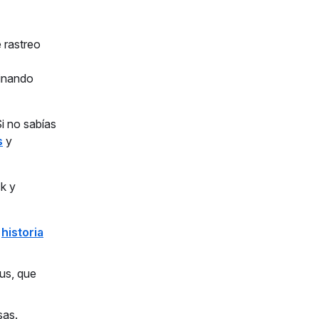
,
 rastreo
minando
i no sabías
s
y
ck y
a
historia
us, que
sas.