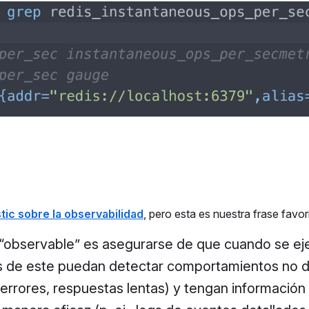
stic sobre la observabilidad
, pero esta es nuestra frase favori
a “observable” es asegurarse de que cuando se ej
es de este puedan detectar comportamientos no
o, errores, respuestas lentas) y tengan información