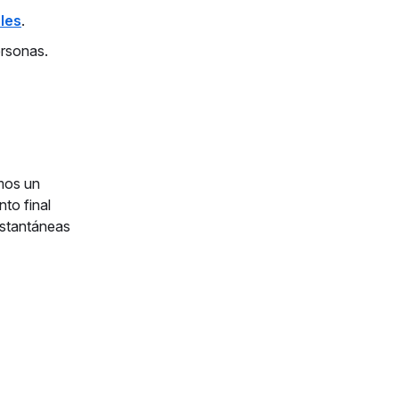
les
.
ersonas.
mos un
nto final
nstantáneas