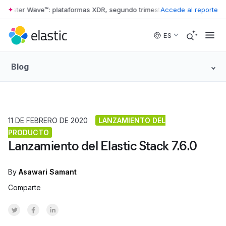
rester Wave™: plataformas XDR, segundo trimestre de 2026
Accede al reporte
•
The Forre
Skip to main content
ES
Blog
11 DE FEBRERO DE 2020
LANZAMIENTO DEL
PRODUCTO
Lanzamiento del Elastic Stack 7.6.0
By
Asawari Samant
Comparte
Share on Twitter
Share on Facebook
Share on LinkedInr