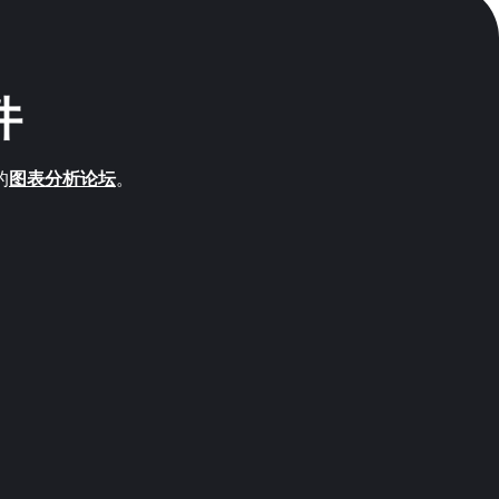
件
的
图表分析论坛
。