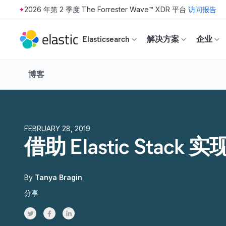
2026 年第 2 季度 The Forrester Wave™ XDR 平台
访问报告
Skip to main content
Elasticsearch
解决方案
企业
博客
FEBRUARY 28, 2019
借助 Elastic Stack
By
Tanya Bragin
分享
Share on Twitter
Share on Facebook
Share on LinkedInr