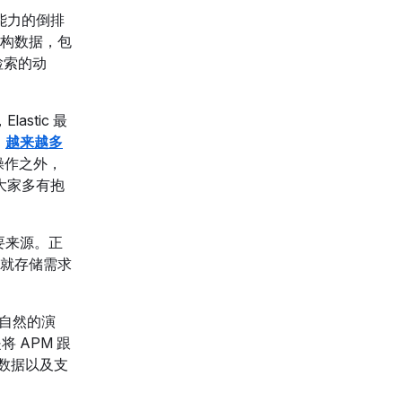
滤能力的倒排
构数据，包
检索的动
astic 最
，
越来越多
的操作之外，
，大家多有抱
要来源。正
就存储需求
自然的演
将 APM 跟
踪数据以及支