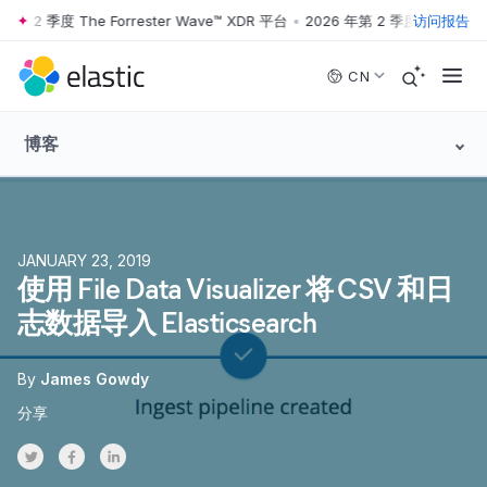
 2 季度 The Forrester Wave™ XDR 平台
•
2026 年第 2 季度 The Forrest
访问报告
Skip to main content
CN
博客
JANUARY 23, 2019
使用 File Data Visualizer 将 CSV 和日
志数据导入 Elasticsearch
By
James Gowdy
分享
Share on Twitter
Share on Facebook
Share on LinkedInr