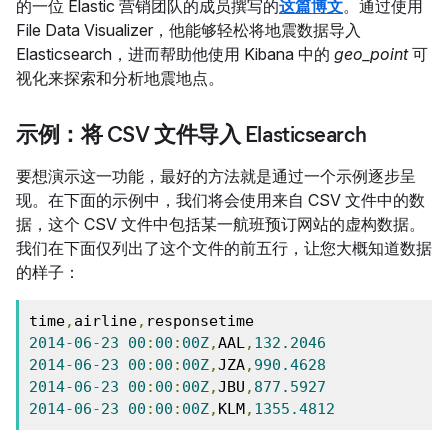
的一位 Elastic 营销团队的成员撰写的
这篇博文
。通过使用
File Data Visualizer，他能够轻松将地震数据导入
Elasticsearch，进而帮助他使用 Kibana 中的
geo_point
可
视化来探索和分析地震地点。
示例：将 CSV 文件导入 Elasticsearch
要想演示这一功能，最好的方法就是通过一个示例逐步呈
现。在下面的示例中，我们将会使用来自 CSV 文件中的数
据，这个 CSV 文件中包括某一航班预订网站的虚构数据。
我们在下面仅列出了这个文件的前五行，让您大概知道数据
的样子：
time
,
airline
,
2014
-
06
-
23
00
:
00
:
00Z
,
AAL
,
132.2046
2014
-
06
-
23
00
:
00
:
00Z
,
JZA
,
990.4628
2014
-
06
-
23
00
:
00
:
00Z
,
JBU
,
877.5927
2014
-
06
-
23
00
:
00
:
00Z
,
KLM
,
1355.4812