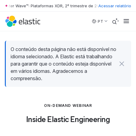
rester Wave™: Plataformas XDR, 2º trimestre de 2026
Acessar relatório
•
The Forrester W
Skip to main content
PT
O conteúdo desta página não está disponível no
idioma selecionado. A Elastic está trabalhando
para garantir que o conteúdo esteja disponível
em vários idiomas. Agradecemos a
compreensão.
ON-DEMAND WEBINAR
Inside Elastic Engineering