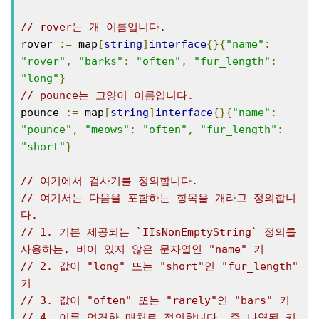
// rover는 개 이름입니다.
rover 
:=
 map
[
string
]
interface
{}{
"name"
:
"rover"
,
"barks"
:
"often"
,
"fur_length"
:
"long"
}
// pounce는 고양이 이름입니다.
pounce 
:=
 map
[
string
]
interface
{}{
"name"
:
"pounce"
,
"meows"
:
"often"
,
"fur_length"
:
"short"
}
// 여기에서 검사기를 정의합니다.
// 여기서는 다음을 포함하는 항목을 개라고 정의합니
다.
// 1. 기본 제공되는 `IIsNonEmptyString` 정의를 
사용하는, 비어 있지 않은 문자열인 "name" 키
// 2. 값이 "long" 또는 "short"인 "fur_length" 
키
// 3. 값이 "often" 또는 "rarely"인 "bars" 키
// 4. 이를 엄격한 매처로 정의합니다. 즉 나열된 키 