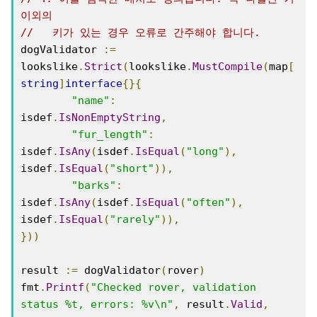
이외의
//   키가 있는 경우 오류로 간주해야 합니다.
dogValidator 
:=
lookslike
.
Strict
(
lookslike
.
MustCompile
(
map
[
string
]
interface
{}{
"name"
:
isdef
.
IsNonEmptyString
,
"fur_length"
:
isdef
.
IsAny
(
isdef
.
IsEqual
(
"long"
),
isdef
.
IsEqual
(
"short"
)),
"barks"
:
isdef
.
IsAny
(
isdef
.
IsEqual
(
"often"
),
isdef
.
IsEqual
(
"rarely"
)),
}))
result 
:=
 dogValidator
(
rover
)
fmt
.
Printf
(
"Checked rover, validation 
status %t, errors: %v\n"
,
 result
.
Valid
,