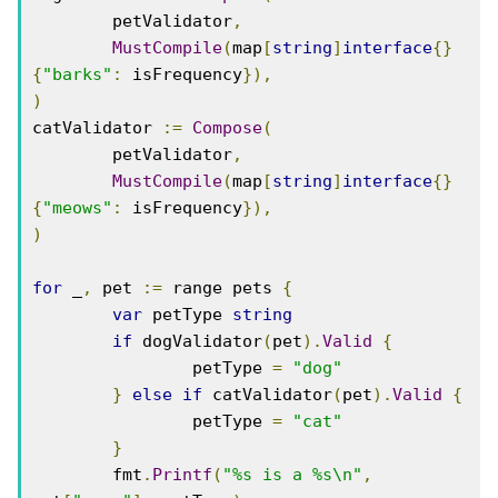
	petValidator
,
MustCompile
(
map
[
string
]
interface
{}
{
"barks"
:
 isFrequency
}),
)
catValidator 
:=
Compose
(
	petValidator
,
MustCompile
(
map
[
string
]
interface
{}
{
"meows"
:
 isFrequency
}),
)
for
 _
,
 pet 
:=
 range pets 
{
var
 petType 
string
if
 dogValidator
(
pet
).
Valid
{
		petType 
=
"dog"
}
else
if
 catValidator
(
pet
).
Valid
{
		petType 
=
"cat"
}
	fmt
.
Printf
(
"%s is a %s\n"
,