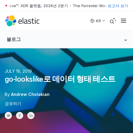
er Wave™: XDR 플랫폼, 2026년 2분기
•
The Forrester Wave™: XDR 플랫폼
보고서 보기
Skip to main content
KR
블로그
JULY 18, 2019
go-lookslike로 데이터 형태 테스트
By
Andrew Cholakian
공유하기
Share on Twitter
Share on Facebook
Share on LinkedInr