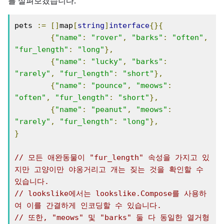
를 살펴보겠습니다.
pets 
:=
[]
map
[
string
]
interface
{}{
{
"name"
:
"rover"
,
"barks"
:
"often"
,
"fur_length"
:
"long"
},
{
"name"
:
"lucky"
,
"barks"
:
"rarely"
,
"fur_length"
:
"short"
},
{
"name"
:
"pounce"
,
"meows"
:
"often"
,
"fur_length"
:
"short"
},
{
"name"
:
"peanut"
,
"meows"
:
"rarely"
,
"fur_length"
:
"long"
},
}
// 모든 애완동물이 "fur_length" 속성을 가지고 있
지만 고양이만 야옹거리고 개는 짖는 것을 확인할 수 
있습니다.
// lookslike에서는 lookslike.Compose를 사용하
여 이를 간결하게 인코딩할 수 있습니다.
// 또한, "meows" 및 "barks" 둘 다 동일한 열거형 