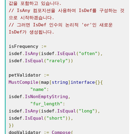
값을 포함하고 있습니다.
// IsAny 컴포지션을 사용하여 IsDef를 구성하는 것
으로 시작하겠습니다.
// 그러면 IsDef 인수의 논리적 'or'인 새로운 
IsDef가 생성됩니다.
isFrequency 
:=
isdef
.
IsAny
(
isdef
.
IsEqual
(
"often"
),
isdef
.
IsEqual
(
"rarely"
))
petValidator 
:=
MustCompile
(
map
[
string
]
interface
{}{
"name"
:
isdef
.
IsNonEmptyString
,
"fur_length"
:
isdef
.
IsAny
(
isdef
.
IsEqual
(
"long"
),
isdef
.
IsEqual
(
"short"
)),
})
dogValidator 
:=
Compose
(