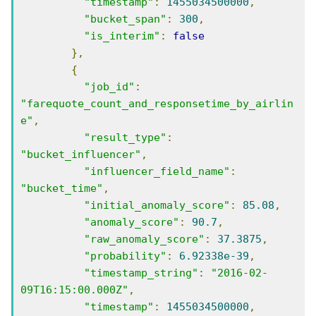
"timestamp"
:
1455034500000
,
"bucket_span"
:
300
,
"is_interim"
:
false
},
{
"job_id"
:
"farequote_count_and_responsetime_by_airlin
e"
,
"result_type"
:
"bucket_influencer"
,
"influencer_field_name"
:
"bucket_time"
,
"initial_anomaly_score"
:
85.08
,
"anomaly_score"
:
90.7
,
"raw_anomaly_score"
:
37.3875
,
"probability"
:
6.92338e-39
,
"timestamp_string"
:
"2016-02-
09T16:15:00.000Z"
,
"timestamp"
:
1455034500000
,