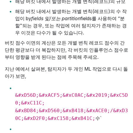
해당 버킷 내에서 발생하는 개별 변칙(레코드)의 규모
해당 버킷 내에서 발생하는 개별 변칙(레코드)의 수 작
업이 by
fields 및/또는 partition
fields를 사용하여 “분
할"되는 경우, 또는 작업에 여러 탐지자가 존재하는 경
우 이것은 다수가 될 수 있습니다.
버킷 점수 이면의 계산은 모든 개별 변칙 레코드 점수의 간
단한 평균보다 더 복잡하지만, 각 버킷의 인플루언스 점수로
부터 영향을 받게 된다는 점에 주목해 주세요.
지난 예에서 살펴본, 탐지자가 두 개인 ML 작업으로 다시 돌
아가 보면,
&#xD56D;&#xACF5;&#xC0AC;&#x2019;&#xC5D
0;&#xC11C;
&#xBD84;&#xD560;&#xB418;&#xACE0;/&#xD3
수`
0C;&#xD2F0;&#xC158;&#xB41C;