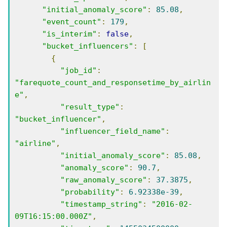
"initial_anomaly_score"
:
85.08
,
"event_count"
:
179
,
"is_interim"
:
false
,
"bucket_influencers"
:
[
{
"job_id"
:
"farequote_count_and_responsetime_by_airlin
e"
,
"result_type"
:
"bucket_influencer"
,
"influencer_field_name"
:
"airline"
,
"initial_anomaly_score"
:
85.08
,
"anomaly_score"
:
90.7
,
"raw_anomaly_score"
:
37.3875
,
"probability"
:
6.92338e-39
,
"timestamp_string"
:
"2016-02-
09T16:15:00.000Z"
,