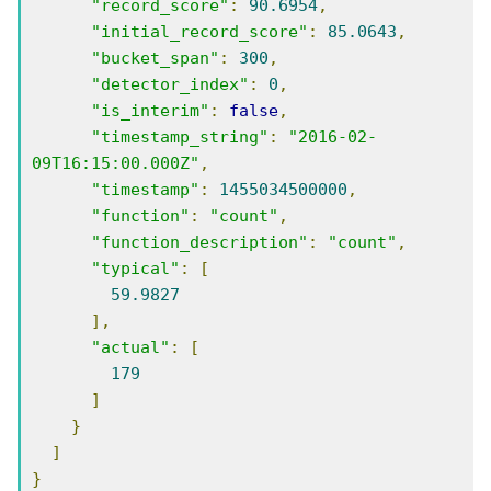
"record_score"
:
90.6954
,
"initial_record_score"
:
85.0643
,
"bucket_span"
:
300
,
"detector_index"
:
0
,
"is_interim"
:
false
,
"timestamp_string"
:
"2016-02-
09T16:15:00.000Z"
,
"timestamp"
:
1455034500000
,
"function"
:
"count"
,
"function_description"
:
"count"
,
"typical"
:
[
59.9827
],
"actual"
:
[
179
]
}
]
}