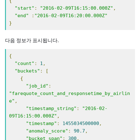
{
"start"
:
"2016-02-09T16:15:00.000Z"
,
"end"
:
"2016-02-09T16:20:00.000Z"
}
다음 정보가 표시됩니다.
{
"count"
:
1
,
"buckets"
:
[
{
"job_id"
:
"farequote_count_and_responsetime_by_airlin
e"
,
"timestamp_string"
:
"2016-02-
09T16:15:00.000Z"
,
"timestamp"
:
1455034500000
,
"anomaly_score"
:
90.7
,
"bucket_span"
:
300
,