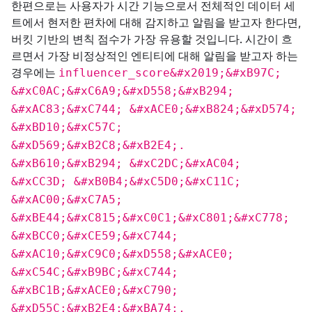
한편으로는 사용자가 시간 기능으로서 전체적인 데이터 세
트에서 현저한 편차에 대해 감지하고 알림을 받고자 한다면,
버킷 기반의 변칙 점수가 가장 유용할 것입니다. 시간이 흐
르면서 가장 비정상적인 엔티티에 대해 알림을 받고자 하는
경우에는
influencer_score&#x2019;&#xB97C;
&#xC0AC;&#xC6A9;&#xD558;&#xB294;
&#xAC83;&#xC744; &#xACE0;&#xB824;&#xD574;
&#xBD10;&#xC57C;
&#xD569;&#xB2C8;&#xB2E4;.
&#xB610;&#xB294; &#xC2DC;&#xAC04;
&#xCC3D; &#xB0B4;&#xC5D0;&#xC11C;
&#xAC00;&#xC7A5;
&#xBE44;&#xC815;&#xC0C1;&#xC801;&#xC778;
&#xBCC0;&#xCE59;&#xC744;
&#xAC10;&#xC9C0;&#xD558;&#xACE0;
&#xC54C;&#xB9BC;&#xC744;
&#xBC1B;&#xACE0;&#xC790;
&#xD55C;&#xB2E4;&#xBA74;,