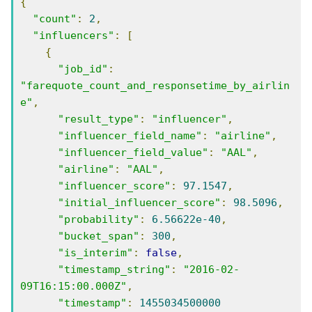
{
"count"
:
2
,
"influencers"
:
[
{
"job_id"
:
"farequote_count_and_responsetime_by_airlin
e"
,
"result_type"
:
"influencer"
,
"influencer_field_name"
:
"airline"
,
"influencer_field_value"
:
"AAL"
,
"airline"
:
"AAL"
,
"influencer_score"
:
97.1547
,
"initial_influencer_score"
:
98.5096
,
"probability"
:
6.56622e-40
,
"bucket_span"
:
300
,
"is_interim"
:
false
,
"timestamp_string"
:
"2016-02-
09T16:15:00.000Z"
,
"timestamp"
:
1455034500000