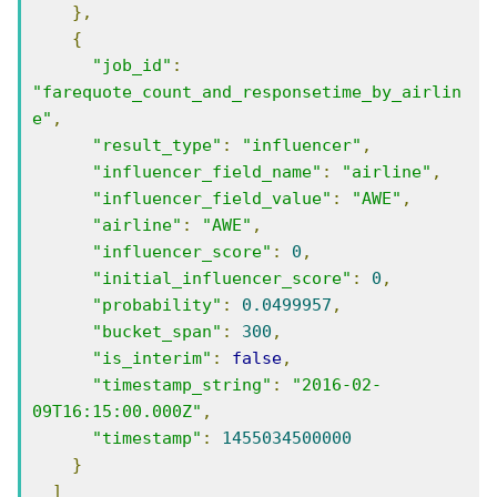
},
{
"job_id"
:
"farequote_count_and_responsetime_by_airlin
e"
,
"result_type"
:
"influencer"
,
"influencer_field_name"
:
"airline"
,
"influencer_field_value"
:
"AWE"
,
"airline"
:
"AWE"
,
"influencer_score"
:
0
,
"initial_influencer_score"
:
0
,
"probability"
:
0.0499957
,
"bucket_span"
:
300
,
"is_interim"
:
false
,
"timestamp_string"
:
"2016-02-
09T16:15:00.000Z"
,
"timestamp"
:
1455034500000
}
]