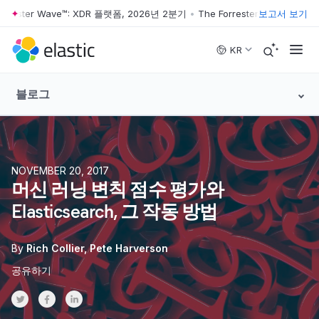
ster Wave™: XDR 플랫폼, 2026년 2분기
•
The Forrester Wave™: XDR 플
보고서 보기
Skip to main content
KR
블로그
NOVEMBER 20, 2017
머신 러닝 변칙 점수 평가와
Elasticsearch, 그 작동 방법
By
Rich Collier
Pete Harverson
공유하기
Share on Twitter
Share on Facebook
Share on LinkedInr