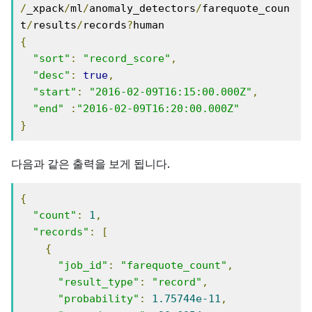
/
_xpack
/
ml
/
anomaly_detectors
/
farequote_coun
t
/
results
/
records
?
{
"sort"
:
"record_score"
,
"desc"
:
true
,
"start"
:
"2016-02-09T16:15:00.000Z"
,
"end"
:
"2016-02-09T16:20:00.000Z"
}
다음과 같은 출력을 보게 됩니다.
{
"count"
:
1
,
"records"
:
[
{
"job_id"
:
"farequote_count"
,
"result_type"
:
"record"
,
"probability"
:
1.75744e-11
,