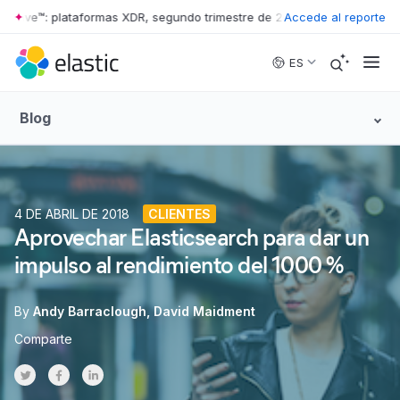
ave™: plataformas XDR, segundo trimestre de 2026
Accede al reporte
•
The Forrester Wav
Skip to main content
ES
Blog
4 DE ABRIL DE 2018
CLIENTES
Aprovechar Elasticsearch para dar un
impulso al rendimiento del 1000 %
By
Andy Barraclough
David Maidment
Comparte
Share on Twitter
Share on Facebook
Share on LinkedInr