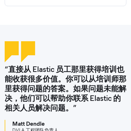
“直接从 Elastic 员工那里获得培训也
Elastic 培训非常出色，尤其是导
“Elastic 培训是帮助我们团队脱颖而
“Elastic 提供了大量的培训和教育材
能收获很多价值。你可以从培训师那
师、按需培训和虚拟面授培训”。
出的另一个方面。我团队中的许多人
料，让团队成员有信心快速处理和解
里获得问题的答案。如果问题未能解
都参加了在线培训，并获得了
决问题。这意味着从技术人员到高级
Kamyar Kojouri
决，他们可以帮助你联系 Elastic 的
Elasticsearch 工程师、Kibana 数据
分析师，每个人都了解自己的职责，
ECI 安全运营总监
相关人员解决问题。”
分析和可观测性工程师等认证。他们
并能在帮助学生和教师方面发挥积极
可以扩展自己的技能，并利用这些知
作用。”
Matt Dendle
识扩大 Elastic 解决方案的运用范
DVLA 工程团队负责人