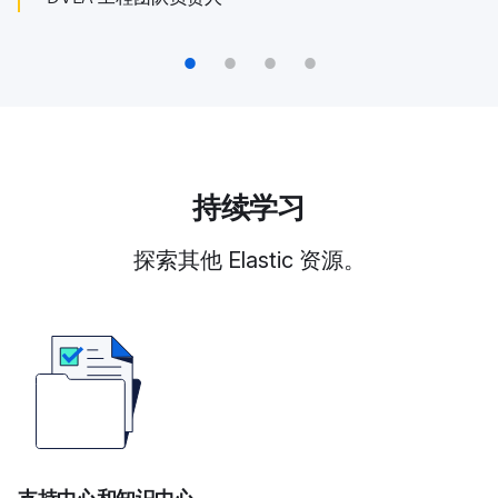
Mike Meyer
围，让我们从部署中获得更有益的价
Calgary 天主教学区 (CCSD) 基础设施和运营高级经理
值。”
1
2
3
4
Yves Biver
Proximus 部落负责人与分会整合负责人
持续学习
探索其他 Elastic 资源。