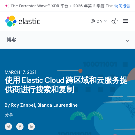
度 The Forrester Wave™ XDR 平台
•
2026 年第 2 季度 The Forrester W
访问报告
Skip to main content
CN
博客
MARCH 17, 2021
使用 Elastic Cloud 跨区域和云服务提
供商进行搜索和复制
By
Roy Zanbel
Bianca Laurendine
分享
Share on Twitter
Share on Facebook
Share on LinkedInr