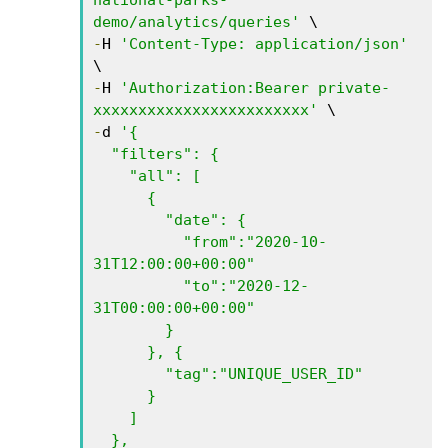
national-parks-
demo/analytics/queries'
-
H 
'Content-Type: application/json'
-
H 
'Authorization:Bearer private-
xxxxxxxxxxxxxxxxxxxxxxxx'
-
d 
'{ 

  "filters": {  

    "all": [ 

      { 

        "date": { 

          "from":"2020-10-
31T12:00:00+00:00" 

          "to":"2020-12-
31T00:00:00+00:00" 

        } 

      }, { 

        "tag":"UNIQUE_USER_ID" 

      } 

    ] 

  },
