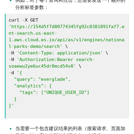
例如，对于每个查询和点击，您需要发送一个额外的
分析标签参数：
curl 
-
X GET 
'https://154d5f7d80774345fg92c8381891faf7.e
nt-search.us-east-
1.aws.cloud.es.io/api/as/v1/engines/nationa
l-parks-demo/search'
-
H 
'Content-Type: application/json'
-
H 
'Authorization:Bearer search-
soaewu2ye6uc45dr8mcd54v8'
-
d 
'{ 

  "query": "everglade",

  "analytics": { 

    "tags": ["UNIQUE_USER_ID"] 

  } 

}'
当需要一个包含建议结果的列表（搜索请求、页面加