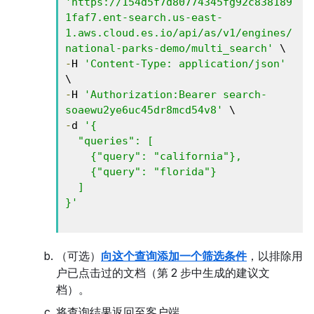
'https://154d5f7d80774345fg92c838189
1faf7.ent-search.us-east-
1.aws.cloud.es.io/api/as/v1/engines/
national-parks-demo/multi_search'
-
H 
'Content-Type: application/json'
-
H 
'Authorization:Bearer search-
soaewu2ye6uc45dr8mcd54v8'
-
d 
'{ 

  "queries": [ 

    {"query": "california"},

    {"query": "florida"} 

  ] 

}'
（可选）
向这个查询添加一个筛选条件
，以排除用
户已点击过的文档（第 2 步中生成的建议文
档）。
将查询结果返回至客户端。