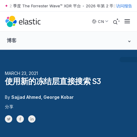
第 2 季度 The Forrester Wave™ XDR 平台
•
2026 年第 2 季度 The Forres
访问报告
Skip to main content
CN
博客
MARCH 23, 2021
使用新的冻结层直接搜索 S3
By
Sajjad Ahmed
George Kobar
分享
Share on Twitter
Share on Facebook
Share on LinkedInr