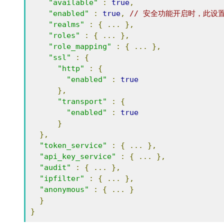
"available"
:
true
,
"enabled"
:
true
,
// 安全功能开启时，此设置为
"realms"
:
{
...
},
"roles"
:
{
...
},
"role_mapping"
:
{
...
},
"ssl"
:
{
"http"
:
{
"enabled"
:
true
},
"transport"
:
{
"enabled"
:
true
}
},
"token_service"
:
{
...
},
"api_key_service"
:
{
...
},
"audit"
:
{
...
},
"ipfilter"
:
{
...
},
"anonymous"
:
{
...
}
}
}