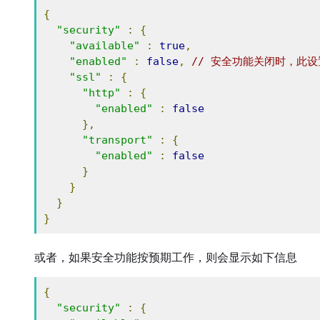
{
"security"
:
{
"available"
:
true
,
"enabled"
:
false
,
// 安全功能关闭时，此设置
"ssl"
:
{
"http"
:
{
"enabled"
:
false
},
"transport"
:
{
"enabled"
:
false
}
}
}
}
或者，如果安全功能按预期工作，则会显示如下信息
{
"security"
:
{