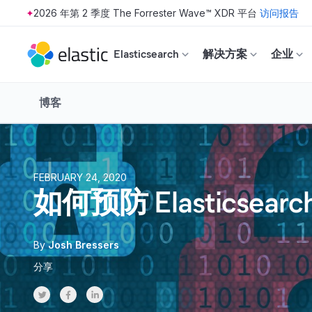
2026 年第 2 季度 The Forrester Wave™ XDR 平台
访问报告
Skip to main content
Elasticsearch
解决方案
企业
博客
FEBRUARY 24, 2020
如何预防 Elastics
By
Josh Bressers
分享
Share on Twitter
Share on Facebook
Share on LinkedInr