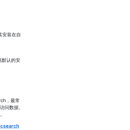
将其安装在自
括默认的安
ch，最常
访问数据。
。
icsearch