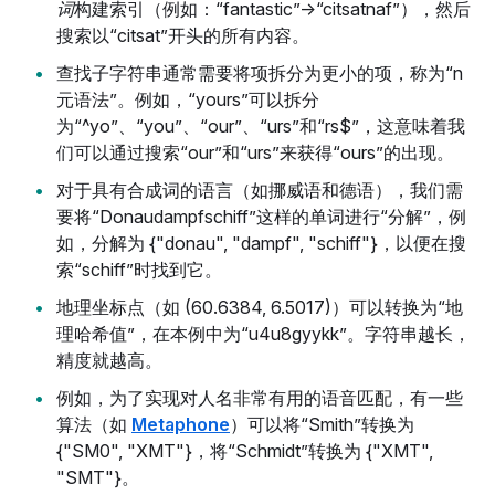
词
构建索引（例如：“fantastic”→“citsatnaf”），然后
搜索以“citsat”开头的所有内容。
查找子字符串通常需要将项拆分为更小的项，称为“n
元语法”。例如，“yours”可以拆分
为“^yo”、“you”、“our”、“urs”和“rs$”，这意味着我
们可以通过搜索“our”和“urs”来获得“ours”的出现。
对于具有合成词的语言（如挪威语和德语），我们需
要将“Donaudampfschiff”这样的单词进行“分解”，例
如，分解为 {"donau", "dampf", "schiff"}，以便在搜
索“schiff”时找到它。
地理坐标点（如 (60.6384, 6.5017)）可以转换为“地
理哈希值”，在本例中为“u4u8gyykk”。字符串越长，
精度就越高。
例如，为了实现对人名非常有用的语音匹配，有一些
算法（如
Metaphone
）可以将“Smith”转换为
{"SM0", "XMT"}，将“Schmidt”转换为 {"XMT",
"SMT"}。