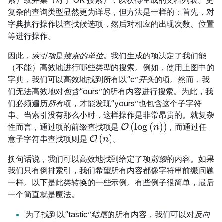
复杂的查询类型显然更为详尽，但方法是一样的：首先，对
字典执行操作以查找候选项，然后对相应的出现次数、位置
等进行操作。
因此，
索引项
是
搜索的单位
。我们生成的项决定了我们能
（不能）高效地进行哪些类型的搜索。例如，使用上图中的
字典，我们可以高效地找到所有以“c”
开头
的项。然而，我
们无法高效地对
包含
“ours”的所有内容进行搜索。为此，我
们必须遍历
所有
项，才能发现“yours”也包含这个子字符
串。当索引没有那么小时，这样操作是非常昂贵的。就复杂
(
l
o
g
(
)
)
性而言，通过项的前缀查找项是
O
，而通过任
O
(
l
o
g
(
n
)
)
n
(
)
意子字符串查找项则是
O
。
O
(
n
)
n
换句话说，我们可以高效地找到给定了项
前缀
的内容。如果
我们只有倒排索引，我们希望所有内容都像字符串前缀问题
一样。以下是此类转换的一些示例。有些例子很简单，最后
一个简直就是魔法。
为了找到以“tastic”
结尾
的所有内容，我们可以对
反向