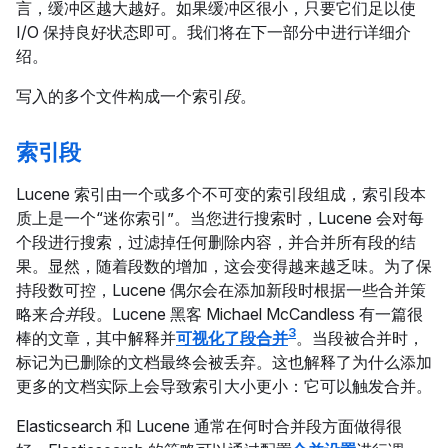
言，缓冲区越大越好。如果缓冲区很小，只要它们足以使
I/O 保持良好状态即可。我们将在下一部分中进行详细介
绍。
写入的多个文件构成一个索引
段
。
索引段
Lucene 索引由一个或多个不可变的索引段组成，索引段本
质上是一个“迷你索引”。当您进行搜索时，Lucene 会对每
个段进行搜索，过滤掉任何删除内容，并合并所有段的结
果。显然，随着段数的增加，这会变得越来越乏味。为了保
持段数可控，Lucene 偶尔会在添加新段时根据一些合并策
略来
合并
段。Lucene 黑客 Michael McCandless 有一篇很
3
棒的文章，其中解释并
可视化了段合并
。当段被合并时，
标记为已删除的文档最终会被丢弃。这也解释了为什么添加
更多的文档实际上会导致索引大小更小：它可以触发合并。
Elasticsearch 和 Lucene 通常在何时合并段方面做得很