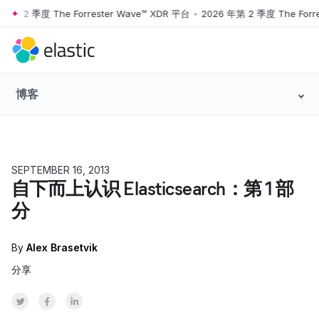
2 季度 The Forrester Wave™ XDR 平台
•
2026 年第 2 季度 The Forrester
Skip to main content
博客
SEPTEMBER 16, 2013
自下而上认识 Elasticsearch：第 1 部
分
By
Alex Brasetvik
分享
Share on Twitter
Share on Facebook
Share on LinkedInr