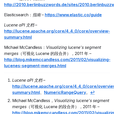
http://2010.berlinbuzzwords.de/sites/2010.berlinbuz
Elasticsearch：
指南
–
https://www.elastic.co/guide
Lucene aPI 文档
–
http://lucene.apache.org/core/4_4_0/core/overview-
summary.html
Michael McCandless：
Visualizing lucene's segment
merges
（可视化 Lucene 的段合并），2011 年 –
http://blog.mikemccandless.com/2011/02/visualizing-
lucenes-segment-merges.html
Lucene aPI 文档
–
http://lucene.apache.org/core/4_4_0/core/overvie
summary.html
、
NumericRangeQuery
。
↩
Michael McCandless，
Visualizing lucene's segment
merges
（可视化 Lucene 的段合并），2011 年 –
http://blog.mikemccandless.com/2011/02/visualizi