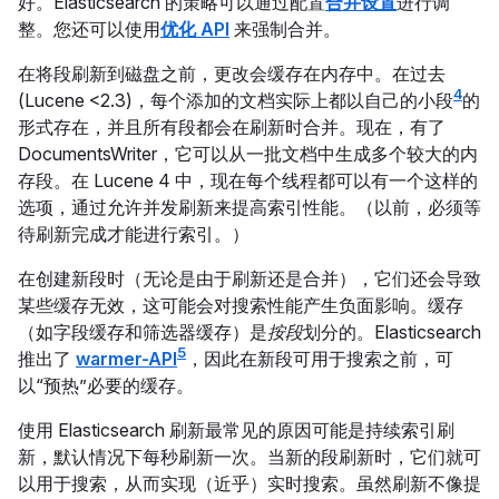
好。Elasticsearch 的策略可以通过配置
合并设置
进行调
整。您还可以使用
优化 API
来强制合并。
在将段刷新到磁盘之前，更改会缓存在内存中。在过去
4
(Lucene <2.3)，每个添加的文档实际上都以自己的小段
的
形式存在，并且所有段都会在刷新时合并。现在，有了
DocumentsWriter，它可以从一批文档中生成多个较大的内
存段。在 Lucene 4 中，现在每个线程都可以有一个这样的
选项，通过允许并发刷新来提高索引性能。（以前，必须等
待刷新完成才能进行索引。）
在创建新段时（无论是由于刷新还是合并），它们还会导致
某些缓存无效，这可能会对搜索性能产生负面影响。缓存
（如字段缓存和筛选器缓存）是
按段
划分的。Elasticsearch
5
推出了
warmer-API
，因此在新段可用于搜索之前，可
以“预热”必要的缓存。
使用 Elasticsearch 刷新最常见的原因可能是持续索引刷
新，默认情况下每秒刷新一次。当新的段刷新时，它们就可
以用于搜索，从而实现（近乎）实时搜索。虽然刷新不像提