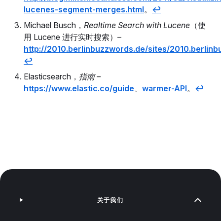
lucenes-segment-merges.html
。
↩
Michael Busch，
Realtime Search with Lucene
（使
用 Lucene 进行实时搜索）–
http://2010.berlinbuzzwords.de/sites/2010.berlin
↩
Elasticsearch，
指南
–
https://www.elastic.co/guide
、
warmer-API
。
↩
关于我们