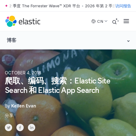
2 季度 The Forrester Wave™ XDR 平台
•
2026 年第 2 季度 The Forreste
访问报告
Skip to main content
CN
博客
OCTOBER 4, 2018
爬取、编码、搜索：Elastic Site
Search 和 Elastic App Search
By
Kellen Evan
分享
Share on Twitter
Share on Facebook
Share on LinkedInr