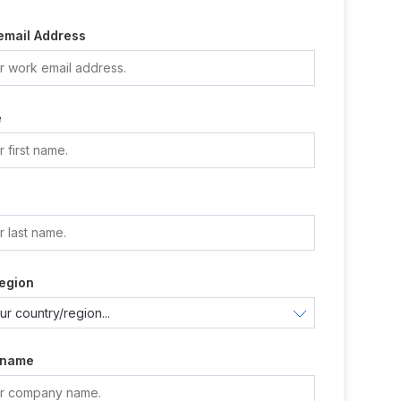
email Address
e
e
egion
 name