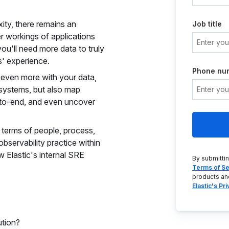
ty, there remains an
Job title
ner workings of applications
ou'll need more data to truly
' experience.
Phone nu
o even more with your data,
r systems, but also map
d-to-end, and even uncover
n terms of people, process,
observability practice within
w Elastic's internal SRE
By submitti
Terms of Se
products an
Elastic's Pr
ution?