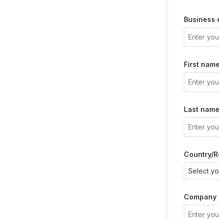
Business 
First nam
Last nam
Country/R
Company