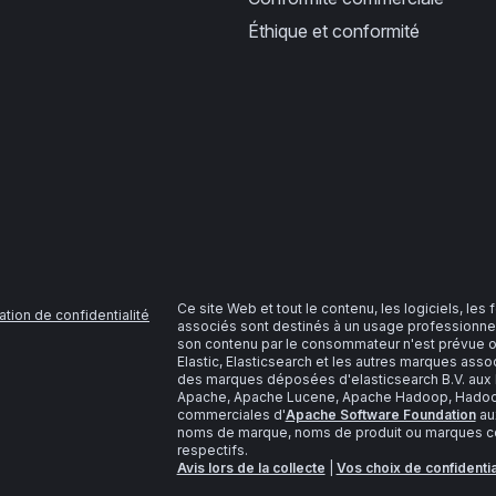
Éthique et conformité
Ce site Web et tout le contenu, les logiciels, les
ation de confidentialité
associés sont destinés à un usage professionnel
son contenu par le consommateur n'est prévue o
Elastic, Elasticsearch et les autres marques as
des marques déposées d'elasticsearch B.V. aux É
Apache, Apache Lucene, Apache Hadoop, Hadoop,
commerciales d'
Apache Software Foundation
aux
noms de marque, noms de produit ou marques com
respectifs.
Avis lors de la collecte
|
Vos choix de confidentia