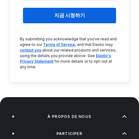
지금 시청하기
By submitting you acknowledge that you've read and
agree to our
Terms of Service
, and that Elastic may
contact you
about our related products and services,
using the details you provide above. See
Elastic's
Privacy Statement
for more details or to opt-out at
any time.
À PROPOS DE NOUS
PARTICIPER