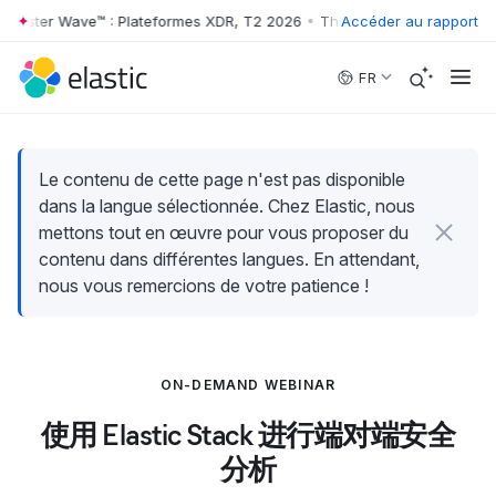
rrester Wave™ : Plateformes XDR, T2 2026
•
The Forrester Wave™ : Pl
Accéder au rapport
Skip to main content
FR
Le contenu de cette page n'est pas disponible
dans la langue sélectionnée. Chez Elastic, nous
mettons tout en œuvre pour vous proposer du
contenu dans différentes langues. En attendant,
nous vous remercions de votre patience !
ON-DEMAND WEBINAR
使用 Elastic Stack 进行端对端安全
分析