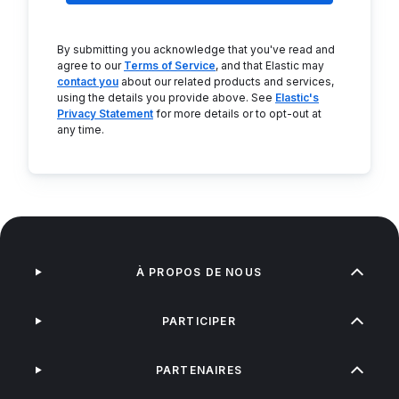
By submitting you acknowledge that you've read and
agree to our
Terms of Service
, and that Elastic may
contact you
about our related products and services,
using the details you provide above. See
Elastic's
Privacy Statement
for more details or to opt-out at
any time.
À PROPOS DE NOUS
PARTICIPER
PARTENAIRES