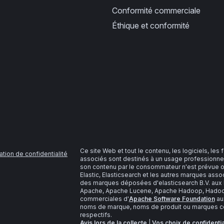
Conformité commerciale
Éthique et conformité
Ce site Web et tout le contenu, les logiciels, les
ation de confidentialité
associés sont destinés à un usage professionnel
son contenu par le consommateur n'est prévue o
Elastic, Elasticsearch et les autres marques as
des marques déposées d'elasticsearch B.V. aux É
Apache, Apache Lucene, Apache Hadoop, Hadoop,
commerciales d'
Apache Software Foundation
aux
noms de marque, noms de produit ou marques com
respectifs.
Avis lors de la collecte
|
Vos choix de confidentia