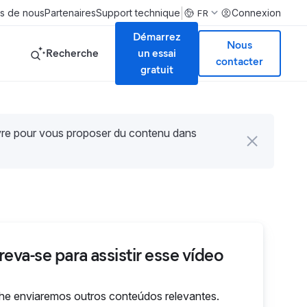
|
s de nous
Partenaires
Support technique
Connexion
FR
Démarrez
Nous
Recherche
un essai
contacter
gratuit
uvre pour vous proposer du contenu dans
reva-se para assistir esse vídeo
e enviaremos outros conteúdos relevantes.