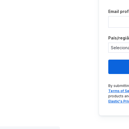
Email prof
País/regi
By submitti
Terms of Se
products an
Elastic's Pr