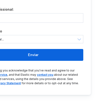
issional:
ão
Enviar
ng you acknowledge that you've read and agree to our
rvice
, and that Elastic may
contact you
about our related
d services, using the details you provide above. See
ivacy Statement
for more details or to opt-out at any time.