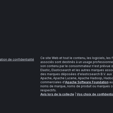
Ce site Web et tout le contenu, les logiciels, les
ation de confidentialité
associés sont destinés à un usage professionnel
son contenu par le consommateur n'est prévue o
Elastic, Elasticsearch et les autres marques as
des marques déposées d'elasticsearch B.V. aux É
Apache, Apache Lucene, Apache Hadoop, Hadoop,
commerciales d'
Apache Software Foundation
aux
noms de marque, noms de produit ou marques com
respectifs.
Avis lors de la collecte
|
Vos choix de confidentia