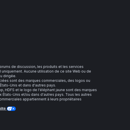
 forums de discussion, les produits et les services
 uniquement. Aucune utilisation de ce site Web ou de
u dirigée.
sociées sont des marques commerciales, des logos ou
tats-Unis et dans d'autres pays.
 HDFS et le logo de l'éléphant jaune sont des marques
 États-Unis et/ou dans d'autres pays. Tous les autres
merciales appartiennent à leurs propriétaires
lité