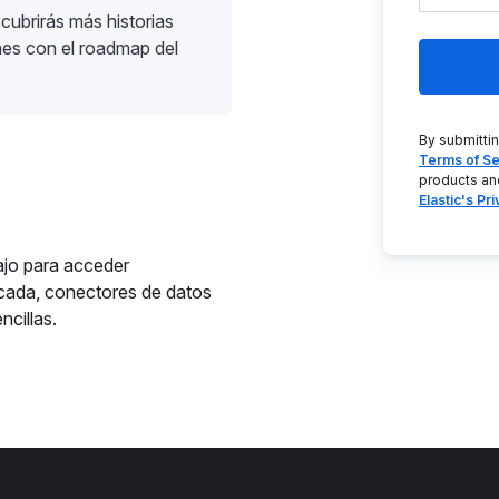
cubrirás más historias
nes con el roadmap del
By submitti
Terms of Se
products an
Elastic's Pr
ajo para acceder
icada, conectores de datos
ncillas.