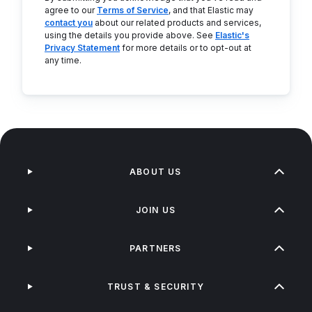
agree to our
Terms of Service
, and that Elastic may
contact you
about our related products and services,
using the details you provide above. See
Elastic's
Privacy Statement
for more details or to opt-out at
any time.
ABOUT US
JOIN US
PARTNERS
TRUST & SECURITY