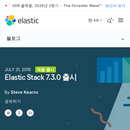
Wave™: XDR 플랫폼, 2026년 2분기
•
The Forrester Wave™: XDR 플랫폼, 2
보고서 보기
Skip to main content
KR
블로그
JULY 31, 2019
제품 출시
Elastic Stack 7.3.0 출시
By
Steve Kearns
공유하기
Share on Twitter
Share on Facebook
Share on LinkedInr