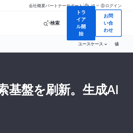
|
会社概要
パートナー
サポート
ログイン
JP
トラ
お問
イア
検索
い合
ル開
わせ
始
ユースケース
値
の検索基盤を刷新。生成AI