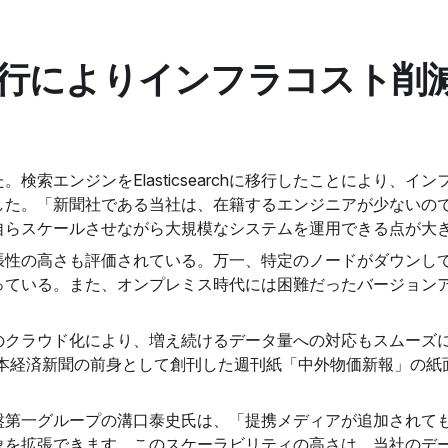
行によりインフラコスト削
検索エンジンをElasticsearchに移行したことにより、イ
た。「新聞社である当社は、在籍するエンジニアが少ないのですが、E
自らスケールさせながら大規模なシステムを運用できる点が大
張性の高さも評価されている。万一、特定のノードがダウンし
っている。また、オンプレミス時代には困難だったバージョン
のクラウド化により、増え続けるデータ量への対応もスムーズに
日本経済新聞の前身として創刊した週刊紙「中外物価新報」の紙
盤第一グループの溝口泰史氏は、「提携メディアが追加されて
象を拡張できます。このスケーラビリティの高さは、当社のデ