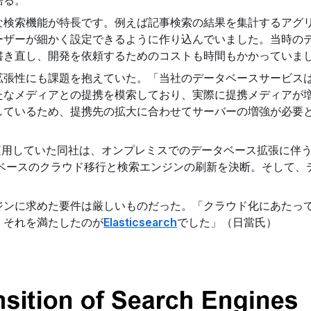
語る。
な検索機能が特長です。例えば記事検索の結果を集計するアグ
ーザーが細かく設定できるように作り込んでいました。当時の
書き直し、開発を依頼するためのコストも時間もかかっていま
拡張性にも課題を抱えていた。「当社のデータベースサービス
たなメディアとの提携を模索しており、実際に提携メディアが
しているため、提携先の拡大に合わせてサーバーの増強が必要
を運用していた同社は、オンプレミスでのデータベース拡張に伴
ータベースのクラウド移行と検索エンジンの刷新を決断。そして
ジンに求めた要件は厳しいものだった。「クラウド化にあたっ
。それを満たしたのが
Elasticsearch
でした」（日當氏）