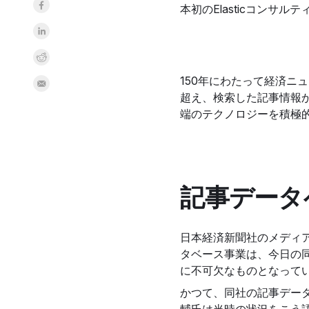
Share on Facebook
本初のElasticコンサル
Share on LinkedInr
Share on Reddit
150年にわたって経済
Share by Email
超え、検索した記事情報か
端のテクノロジーを積極的に
記事データ
日本経済新聞社のメディア
タベース事業は、今日の
に不可欠なものとなって
かつて、同社の記事デー