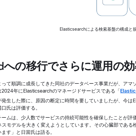
Elasticsearchによる検索基盤の構成と
c Cloudへの移行でさらに運用
よって順調に成長してきた同社のデータベース事業だが、アマゾ
24年にElasticsearchのマネージドサービスである「
Elasti
発生した際に、原因の断定に時間を要していましたが、今はEla
溝口氏は評価する。
チームは、少人数でサービスの持続可能性を確保したことが評
スモデルを大きく変えようとしています。その心臓部である検索エン
います」と日當氏は語る。