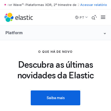
ster Wave™: Plataformas XDR, 2º trimestre de 2026
•
Acessar relatório
The Forrester Wav
Skip to main content
PT
Platform
O QUE HÁ DE NOVO
Descubra as últimas
novidades da Elastic
Saiba mais